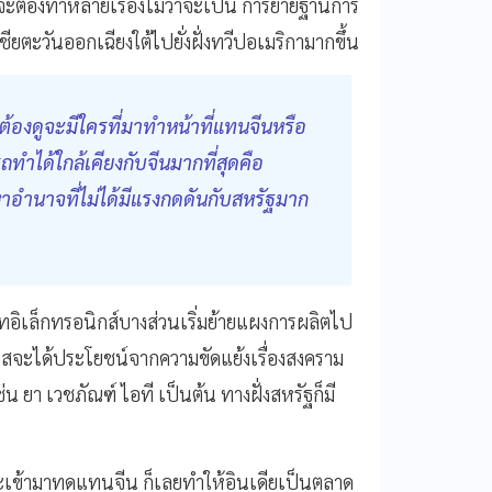
ะต้องทําหลายเรื่องไม่ว่าจะเป็น การย้ายฐานการ
ชียตะวันออกเฉียงใต้ไปยั่งฝั่งทวีปอเมริกามากขึ้น
งดูจะมีใครที่มาทําหน้าที่แทนจีนหรือ
ารถทำได้ใกล้เคียงกับจีนมากที่สุดคือ
นมหาอํานาจที่ไม่ได้มีแรงกดดันกับสหรัฐมาก
ัทอิเล็กทรอนิกส์บางส่วนเริ่มย้ายแผงการผลิตไป
กาสจะได้ประโยชน์จากความขัดแย้งเรื่องสงคราม
 ยา เวชภัณฑ์ ไอที เป็นต้น ทางฝั่งสหรัฐก็มี
าจะเข้ามาทดแทนจีน ก็เลยทําให้อินเดียเป็นตลาด