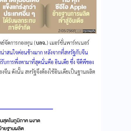
พย์จัดการกองทุน (
บลจ.
) เมอร์ชั่นพาร์ทเนอร์
ามน่าสนใจค่อนข้างมาก หลังจากที่สหรัฐกับจีน
บการพึ่งพามาที่สุดนั่นคือ อินเดีย ซึ่ง จีดีพีของ
ของจีน ดังนั้น สหรัฐจึงต้องใช้อินเดียเป็นฐานผลิต
เด่นสุดในภูมิภาค ผงาด
ย้ายฐานผลิต