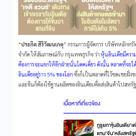
“
ประกิต สิริวัฒนเกตุ
” กรรมการผู้จัดการ บริษัทหลักทรั
จำกัด ให้สัมภาษณ์กับ กรุงเทพธุรกิจ ว่า
หุ้นอินเดียมีคว
ต้องการจะแยกให้อีกฝ่ายนั่นโดดเดี่ยว ดังนั้น ตลาดที่จะได้รั
อินเดียอยู่ราว 5% ของโลก
ซึ่งก็เป็นตลาดที่ไว้ชดเชยฝั่ง
และจีนก็ต้องใช้ฐานผลิตของอินเดียเพื่อส่งสินค้าไปสหรัฐ
เนื้อหาที่เกี่ยวข้อง
กูรูยก‘หุ้นอินเดีย’
แทน‘จีน’หลังสหรัฐ