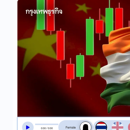
สลับเสียงอ่าน
0
:
00
/
0
:
00