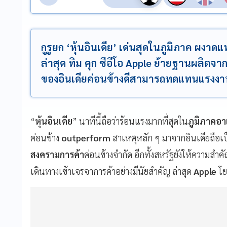
กูรูยก ‘หุ้นอินเดีย’ เด่นสุดในภูมิภาค ผงา
ล่าสุด ทิม คุก ซีอีโอ Apple ย้ายฐานผลิตจ
ของอินเดียค่อนข้างดีสามารถทดแทนแรงงา
“
หุ้นอินเดีย
” นาทีนี้ถือว่าร้อนแรงมากที่สุดใน
ภูมิภาคอา
ค่อนข้าง
outperform
สาเหตุหลัก ๆ มาจากอินเดียถือเป
สงครามการค้า
ค่อนข้างจำกัด อีกทั้งสหรัฐยังให้ความสำคั
เดินทางเข้าเจรจาการค้าอย่างมีนัยสำคัญ ล่าสุด
Apple
โย