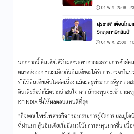
01 พ.ค. 2568 | 2
'สุรชาติ' เตือนไทย
'วิกฤตภาษีทรัมป์'
01 พ.ค. 2568 | 1
นอกจากนี้ อินเดียได้รับผลกระทบจากสงครามการค้าค่อนข้
ตลาดส่งออก ขณะเดียวกันอินเดียจะได้รับการเจรจาในปร
ทำให้อินเดียเติบโตต่อเนื่อง แม้จะอยู่ท่ามกลางรัฐบาลผสมม
อินเดียถือว่าก็มีความน่าสนใจ หากนักลงทุนจะเข้ามาลงทุน 
KFINDIA ซึ่งให้ผลตอบแทนดีที่สุด
“
กิจพณ ไพรไพศาลกิจ
” รองกรรมการผู้จัดการ บล.ยูโอบี
ที่ผ่านมา หุ้นอินเดียเริ่มมีแนวโน้มการลงทุนมากขึ้น เ