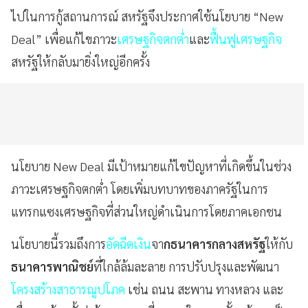
ไปในการกู้สถานการณ์ สหรัฐจึงประกาศใช้นโยบาย “New
Deal” เพื่อแก้ไขภาวะ
เศรษฐกิจตกต่ำ
และ
ฟื้นฟูเศรษฐกิจ
สหรัฐให้กลับมายิ่งใหญ่อีกครั้ง
นโยบาย New Deal มีเป้าหมายแก้ไขปัญหาที่เกิดขึ้นในช่วง
ภาวะเศรษฐกิจตกต่ำ โดยเพิ่มบทบาทของภาครัฐในการ
แทรกแซงเศรษฐกิจที่ส่วนใหญ่ดำเนินการโดยภาคเอกชน
นโยบายนี้รวมถึงการ
อัดฉีดเงิน
จา
กธนาคารกลางสหรัฐ
ให้กับ
ธนาคารพาณิชย์
ที่ใกล้ล้มละลาย การปรับปรุงและพัฒนา
โครงสร้างสาธารณูปโภค
เช่น ถนน สะพาน ทางหลวง และ