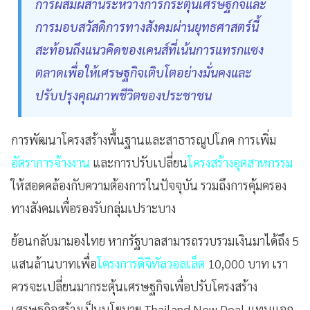
การผสมผสานระหว่างการกระตุ้นเศรษฐกิจและ
การมอบสวัสดิการทางสังคมผ่านยุทธศาสตร์นี้
สะท้อนถึงแนวคิดของเคนส์ที่เน้นการแทรกแซง
ตลาดเพื่อให้เศรษฐกิจเติบโตอย่างมั่นคงและ
ปรับปรุงคุณภาพชีวิตของประชาชน
การพัฒนาโครงสร้างพื้นฐานและสาธารณูปโภค การเพิ่ม
อัตราการจ้างงาน
และการปรับเปลี่ยน
โครงสร้างอุตสาหกรรม
ให้สอดคล้องกับความต้องการในปัจจุบัน รวมถึงการคุ้มครอง
ทางสังคมเพื่อรองรับกลุ่มเปราะบาง
ย้อนกลับมามองไทย หากรัฐบาลสามารถรวบรวมเงินมาได้ถึง 5
แสนล้านบาทเพื่อ
โครงการดิจิทัลวอลเล็ต
10,000 บาท เรา
ควรจะเปลี่ยนมากระตุ้นเศรษฐกิจเพื่อปรับโครงสร้าง
เศรษฐกิจสร้างเป็นนโยบาย Thailand New Deal แทนแจก