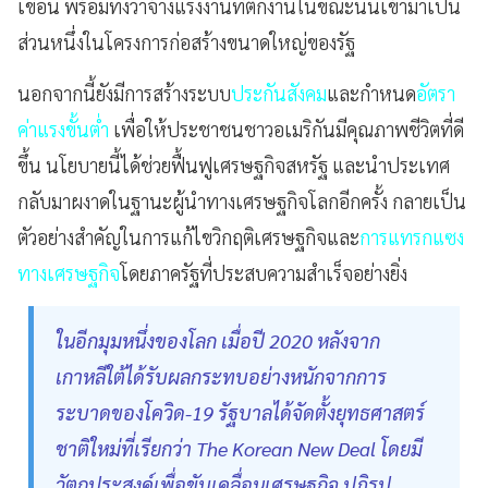
เขื่อน พร้อมทั้งว่าจ้างแรงงานที่ตกงานในขณะนั้นเข้ามาเป็น
ส่วนหนึ่งในโครงการก่อสร้างขนาดใหญ่ของรัฐ
นอกจากนี้ยังมีการสร้างระบบ
ประกันสังคม
และกำหนด
อัตรา
ค่าแรงขั้นต่ำ
เพื่อให้ประชาชนชาวอเมริกันมีคุณภาพชีวิตที่ดี
ขึ้น นโยบายนี้ได้ช่วยฟื้นฟูเศรษฐกิจสหรัฐ และนำประเทศ
กลับมาผงาดในฐานะผู้นำทางเศรษฐกิจโลกอีกครั้ง กลายเป็น
ตัวอย่างสำคัญในการแก้ไขวิกฤติเศรษฐกิจและ
การแทรกแซง
ทางเศรษฐกิจ
โดยภาครัฐที่ประสบความสำเร็จอย่างยิ่ง
ในอีกมุมหนึ่งของโลก เมื่อปี 2020 หลังจาก
เกาหลีใต้ได้รับผลกระทบอย่างหนักจากการ
ระบาดของโควิด-19 รัฐบาลได้จัดตั้งยุทธศาสตร์
ชาติใหม่ที่เรียกว่า The Korean New Deal โดยมี
วัตถุประสงค์เพื่อขับเคลื่อนเศรษฐกิจ ปฏิรูป