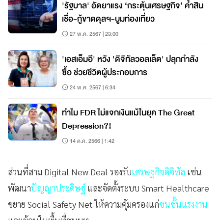
'รัฐบาล' อัดยาแรง ‘กระตุ้นเศรษฐกิจ’ ค้ำสิน
เชื่อ-กู้ขาดดุลฯ-บูมท่องเที่ยว
27 พ.ค. 2567 | 23:00
'เอสเอ็มอี' หวัง 'ดิจิทัลวอลเล็ต' ปลุกกำลัง
ซื้อ ช่วยชีวิตผู้ประกอบการ
24 พ.ค. 2567 | 6:34
ทำไม FDR ไม่แจกเงินแม้ในยุค The Great
Depression?!
14 ต.ค. 2566 | 1:42
ส่วนที่สาม Digital New Deal รองรับ
เศรษฐกิจดิจิทัล
เช่น
พัฒนา
ปัญญาประดิษฐ์
และจัดตั้งระบบ Smart Healthcare
ขยาย Social Safety Net ให้ความคุ้มครองแก่
ชนชั้นแรงงาน