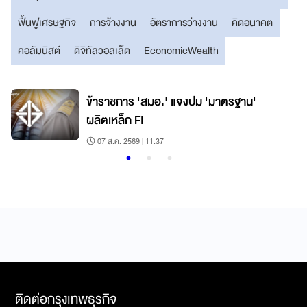
ฟื้นฟูเศรษฐกิจ
การจ้างงาน
อัตราการว่างงาน
คิดอนาคต
คอลัมนิสต์
ดิจิทัลวอลเล็ต
EconomicWealth
ข้าราชการ 'สมอ.' แจงปม 'มาตรฐาน'
ผลิตเหล็ก FI
07 ส.ค. 2569 | 11:37
ติดต่อกรุงเทพธุรกิจ