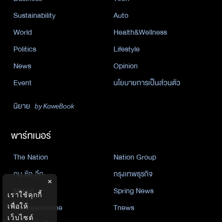
Sustainability
Auto
World
Health&Wellness
Politics
Lifestyle
News
Opinion
Event
นโยบายการเป็นส่วนตัว
นิยาย
by KaweBook
พาร์ทเนอร์
The Nation
Nation Group
คม ชัด ลึก
กรุงเทพธุรกิจ
×
Nation
Spring News
เราใช้คุกกี้
Thainewsonline
Tnews
เพื่อให้
เว็บไซต์