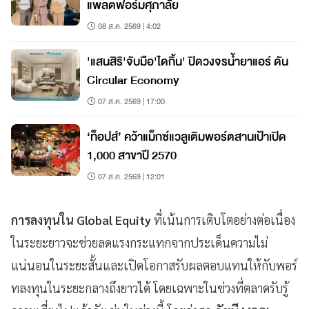
แพลตฟอร์มศุภาลัย
08 ส.ค. 2569 | 4:02
'แสนสิริ'จับมือ'ไดกิ้น' ปิดวงจรน้ำยาแอร์ ดัน
Circular Economy
07 ส.ค. 2569 | 17:00
‘ท็อปส์’ คว้าแม็กซ์แวลูเติมพอร์ตสานเป้าเปิด
1,000 สาขาปี 2570
07 ส.ค. 2569 | 12:01
การลงทุนใน Global Equity
ที่เน้นการเติบโตอย่างต่อเนื่อง
ในระยะยาวจะช่วยลดแรงกระแทกจากประเด็นความไม่
แน่นอนในระยะสั้นและเปิดโอกาสรับผลตอบแทนให้กับพอร์
ทลงทุนในระยะกลางถึงยาวได้ โดยเฉพาะในช่วงที่ตลาดรับรู้