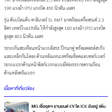
190 แรงม้า (PS) แรงบิด 450 นิวตัน-เมตร
รุ่น ดับเบิลแค็บ คาลิเบอร์ SL 6MT มาพร้อมเครื่องยนต์ 2.3
ลิตร เทอร์โบแปรผัน ให้กำลังสูงสุด 160 แรงม้า (PS) แรงบิด
สูงสุด 403 นิวตัน-เมตร
ระบบกันสะเทือนหน้าแบบอิสระ ปีกนกคู่ พร้อมคอยล์สปริง
และเหล็กกันโคลง ด้านหลังแหนบพร้อมช็อคแอบซอร์เบอร์
ระบบเบรกด้านหน้าดิสก์เบรกแบบมีช่องระบายความร้อน
ด้านหลังดรัมเบรก
เนื้อหาที่เกี่ยวข้อง
MG เชื่ออุตฯ ยานยนต์ EV โต ICE ยังอยู่ เพิ่ม