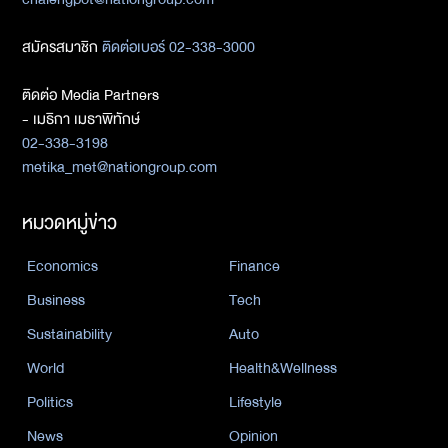
สมัครสมาชิก
ติดต่อเบอร์ 02-338-3000
ติดต่อ Media Partners
- เมธิกา เมธาพิทักษ์
02-338-3198
metika_met@nationgroup.com
หมวดหมู่ข่าว
Economics
Finance
Business
Tech
Sustainability
Auto
World
Health&Wellness
Politics
Lifestyle
News
Opinion