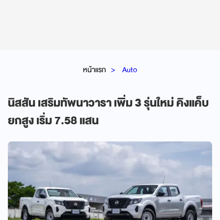
หน้าแรก
Auto
นิสสัน เสริมทัพนาวารา เพิ่ม 3 รุ่นใหม่ คิงแค็บ
ยกสูง เริ่ม 7.58 แสน