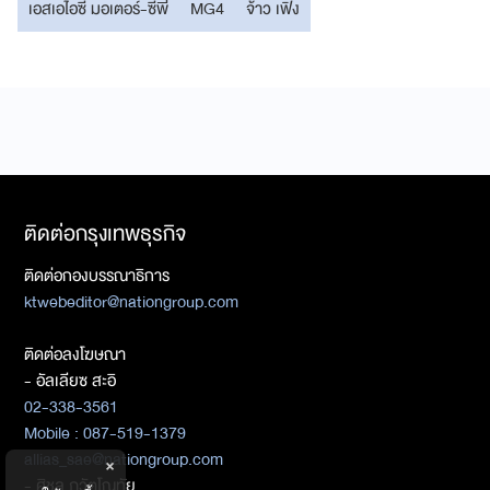
เอสเอไอซี มอเตอร์-ซีพี
MG4
จ้าว เฟิง
ติดต่อกรุงเทพธุรกิจ
ติดต่อกองบรรณาธิการ
ktwebeditor@nationgroup.com
ติดต่อลงโฆษณา
- อัลเลียซ สะอิ
02-338-3561
Mobile : 087-519-1379
allias_sae@nationgroup.com
×
- ศิชล ภวัตโณทัย