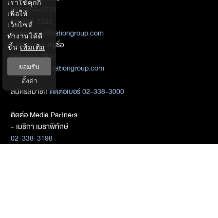
เราใช้คุกกี้
085-255-6753
เพื่อให้
02-338-3325
เว็บไซต์
sichol_paw@nationgroup.com
ทำงานได้ดี
- เชลงพจน์ บุญซื่อ
ขึ้น
เพิ่มเติม
081-934-2937
chalengpot@nationgroup.com
ยอมรับ
ตั้งค่า
สมัครสมาชิก
ติดต่อเบอร์ 02-338-3000
ติดต่อ Media Partners
- เมธิกา เมธาพิทักษ์
02-338-3198
metika_met@nationgroup.com
หมวดหมู่ข่าว
Economics
Finance
Business
Tech