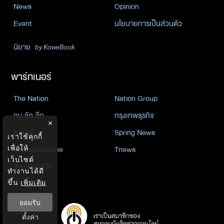
News
Opinion
Event
นโยบายการเป็นส่วนตัว
นิยาย
by KaweBook
พาร์ทเนอร์
The Nation
Nation Group
คม ชัด ลึก
กรุงเทพธุรกิจ
×
Nation
Spring News
เราใช้คุกกี้
Thainewsonline
Tnews
เพื่อให้
เว็บไซต์
ฐานเศรษฐกิจ
ทำงานได้ดี
ขึ้น
เพิ่มเติม
ยอมรับ
ตั้งค่า