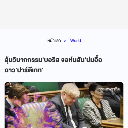
หน้าแรก
World
ลุ้นวิบากกรรม'บอริส จอห์นสัน'ปมอื้อ
ฉาว'ปาร์ตีเกท'