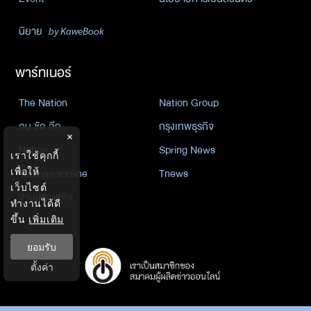
นิยาย
by KaweBook
พาร์ทเนอร์
The Nation
Nation Group
คม ชัด ลึก
กรุงเทพธุรกิจ
×
Nation
Spring News
เราใช้คุกกี้
เพื่อให้
Thainewsonline
Tnews
เว็บไซต์
ฐานเศรษฐกิจ
ทำงานได้ดี
ขึ้น
เพิ่มเติม
ยอมรับ
ตั้งค่า