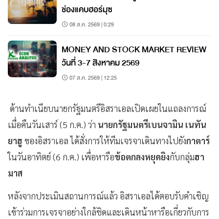
ช่องแคบฮอร์มุซ
08 ส.ค. 2569 | 0:29
MONEY AND STOCK MARKET REVIEW
วันที่ 3-7 สิงหาคม 2569
07 ส.ค. 2569 | 12:25
ด้านทำเนียบนายกรัฐมนตรีอิสราเอลเปิดเผยในแถลงการณ์
เมื่อคืนวันเสาร์ (5 ก.ค.) ว่า
นายกรัฐมนตรีเบนจามิน เนทัน
ยาฮู
ของอิสราเอล ได้สั่งการให้ทีมเจรจาเดินทางไปยัง
กาตาร์
ในวันอาทิตย์ (6 ก.ค.) เพื่อหารือ
ข้อตกลงหยุดยิง
กับกลุ่ม
ฮา
มาส
หลังจากประเมินสถานการณ์แล้ว อิสราเอลได้ตอบรับคำเชิญ
เข้าร่วมการเจรจาอย่างใกล้ชิดและเดินหน้าหารือเกี่ยวกับการ