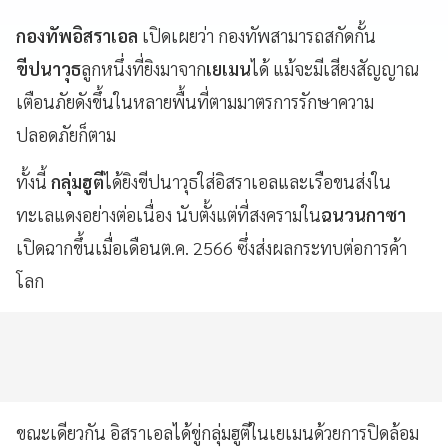
กองทัพอิสราเอล
เปิดเผยว่า กองทัพสามารถสกัดกั้น
ขีปนาวุธ
ลูกหนึ่งที่ยิงมาจาก
เยเมน
ได้ แม้จะมีเสียงสัญญาณ
เตือนภัยดังขึ้นในหลายพื้นที่ตามมาตรการรักษาความ
ปลอดภัยก็ตาม
ทั้งนี้
กลุ่มฮูตี
ได้ยิงขีปนาวุธใส่อิสราเอลและเรือขนส่งใน
ทะเลแดงอย่างต่อเนื่อง นับตั้งแต่ที่สงครามใน
ฉนวนกาซา
เปิดฉากขึ้นเมื่อเดือนต.ค. 2566 ซึ่งส่งผลกระทบต่อการค้า
โลก
ขณะเดียวกัน อิสราเอลได้ขู่กลุ่มฮูตีในเยเมนด้วยการปิดล้อม