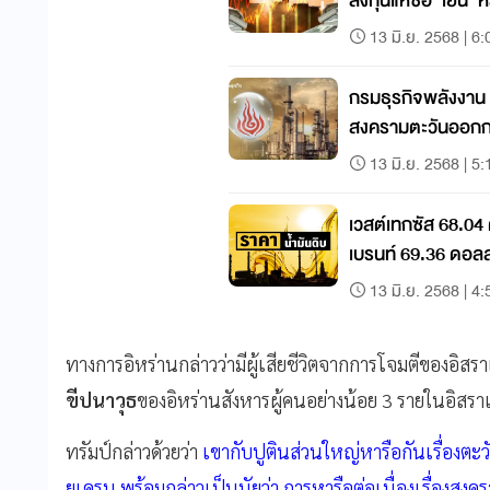
ลงทุนแห่ซื้อ 'เยน' ห
ตะวันออกกลาง
13 มิ.ย. 2568 | 6:
กรมธุรกิจพลังงาน ส
สงครามตะวันออกก
13 มิ.ย. 2568 | 5:
เวสต์เทกซัส 68.04
เบรนท์ 69.36 ดอลล
13 มิ.ย. 2568 | 4:
ทางการอิหร่านกล่าวว่ามีผู้เสียชีวิตจากการโจมตีของอิส
ขีปนาวุธ
ของอิหร่านสังหารผู้คนอย่างน้อย 3 รายในอิสราเอ
ทรัมป์กล่าวด้วยว่า
เขากับปูตินส่วนใหญ่หารือกันเรื่องตะ
ยูเครน พร้อมกล่าวเป็นนัยว่า การหารือต่อเนื่องเรื่องสงคร