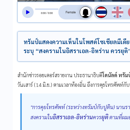
สลับเสียงอ่าน
0
:
00
/
0
:
00
ทรัมป์แสดงความเห็นในโพสต์โซเชียลมีเดียที
ระบุ “สงครามในอิสราเอล-อิหร่าน ควรยุติ
สำนักข่าวรอยเตอร์สรายงาน ประธานาธิบดี
โดนัลด์ ทรัม
วันเสาร์ (14 มิ.ย.) ตามเวลาท้องถิ่น ถึงการคุยโทรศัพท์ก
"การคุยโทรศัพท์ (ระหว่างทรัมป์กับปูติน) นานราว 
อิสราเอล-อิหร่าน
ยุติ
สงครามใน
ควร
ตามที่ผมอ