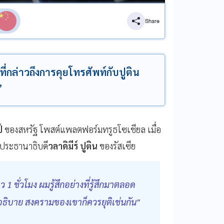
Share
่กล่าวถึงการคุยโทรศัพท์กับปูติน
”
ป์
ของสหรัฐ โพสต์แพลตฟอร์มทรูธโซเชียล เมื่อ
ับประธานาธิบดี
วลาดิมีร์ ปูติน
ของรัสเซีย
1 ชั่วโมง ผมรู้สึกอย่างที่รู้สึกมาตลอด
ธิบาย สงครามของเขาก็ควรยุติเช่นกัน"