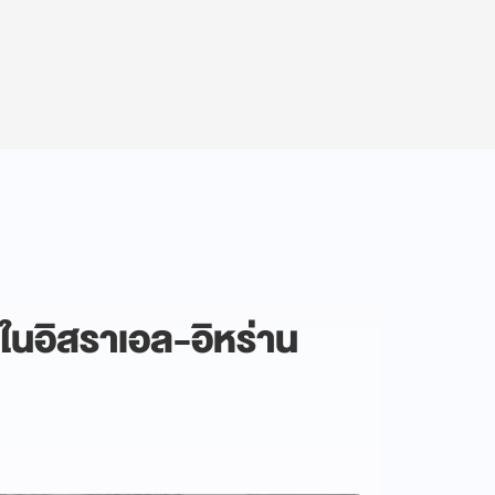
มในอิสราเอล-อิหร่าน