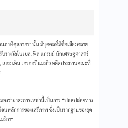
าษีศุลกากร" นั้น มีบุคคลที่มีชื่อเสียงหลาย
ด้รับรางวัลโนเบล, ฟิล แกรมม์ นักเศรษฐศาสตร์
, และ เอ็น เกรกอรี แมงกิว อดีตประธานคณะที่
ช
า
มองว่ามาตรการเหล่านี้เป็นการ “ปลดปล่อยทาง
บือนหลักการของเสรีภาพ ซึ่งเป็นรากฐานของยุค
เมริกา"