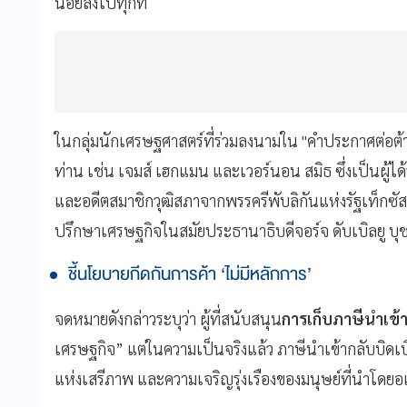
น้อยลงไปทุกที
ในกลุ่มนักเศรษฐศาสตร์ที่ร่วมลงนามใน "คำประกาศต่อต้านภ
ท่าน เช่น เจมส์ เฮกแมน และเวอร์นอน สมิธ ซึ่งเป็นผู้ไ
และอดีตสมาชิกวุฒิสภาจากพรรครีพับลิกันแห่งรัฐเท็กซัส
ปรึกษาเศรษฐกิจในสมัยประธานาธิบดีจอร์จ ดับเบิลยู บุ
ชี้นโยบายกีดกันการค้า ‘ไม่มีหลักการ’
จดหมายดังกล่าวระบุว่า ผู้ที่สนับสนุน
การเก็บภาษีนำเข้
เศรษฐกิจ” แต่ในความเป็นจริงแล้ว ภาษีนำเข้ากลับบิดเ
แห่งเสรีภาพ และความเจริญรุ่งเรืองของมนุษย์ที่นำโดยอ