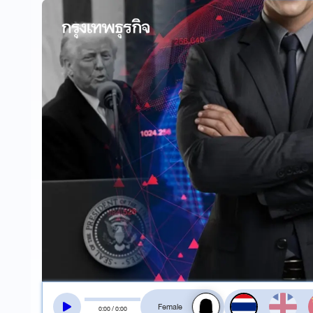
สลับเสียงอ่าน
0
:
00
/
0
:
00