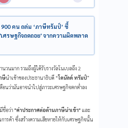
00 คน ถล่ม ‘ภาษีทรัมป์’ ชี้
ะ 'เศรษฐกิจถดถอย' จากความผิดพลาด
นวนมาก รวมถึงผู้ได้รับรางวัลโนเบลถึง 2
าษี
นำเข้าของประธานาธิบดี “
โดนัลด์
ทรัมป์
”
เตือนว่ามันอาจนำไปสู่ภาวะเศรษฐกิจตกต่ำลง
ชื่อว่า
"คำประกาศต่อต้านภาษีนำเข้า"
และ
รค้า ซึ่งสร้างความเสียหายให้กับเศรษฐกิจนั้น