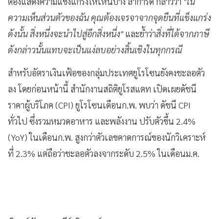
ต้องแสดงความแข็งแกร่งให้เห็นบ้าง ลาการ์ด กล่าวว่า
"ใน
ความเห็นส่วนตัวของฉัน คุณต้องเจรจาจากจุดยืนที่แข็งแกร่ง
ดังนั้น สิ่งหนึ่งจะนำไปสู่อีกสิ่งหนึ่ง"
และย้ำว่า
สิ่งที่ได้จากภาษี
ดังกล่าวนั้นแทบจะเป็นแง่ลบอย่างสิ้นเชิงในทุกกรณี
สำหรับอัตราเงินเฟ้อของกลุ่มประเทศยูโรโซนยังคงชะลอตัว
ลง โดยก่อนหน้านี้ สำนักงานสถิติยูโรสแตท เปิดเผยดัชนี
ราคาผู้บริโภค (CPI) ยูโรโซนเดือนก.พ. พบว่า ดัชนี CPI
ทั่วไป ซึ่งรวมหมวดอาหาร และพลังงาน ปรับตัวขึ้น 2.4%
(YoY) ในเดือนก.พ. สูงกว่าตัวเลขคาดการณ์ของนักวิเคราะห์
ที่ 2.3% แต่ถือว่าชะลอตัวลงจากระดับ 2.5% ในเดือนม.ค.