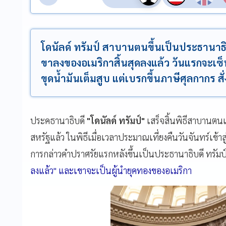
โดนัลด์ ทรัมป์ สาบานตนขึ้นเป็นประธานาธิ
ขาลงของอเมริกาสิ้นสุดลงแล้ว วันแรกจะเซ็
ขุดน้ำมันเต็มสูบ แต่เบรกขึ้นภาษีศุลกากร ส
ประคธานาธิบดี
"โดนัลด์ ทรัมป์"
เสร็จสิ้นพิธีสาบานตน
สหรัฐแล้ว ในพิธีเมื่อเวลาประมาณเที่ยงคืนวันจันทร์เข้า
การกล่าวคำปราศรัยแรกหลังขึ้นเป็นประธานาธิบดี ทรัม
ลงแล้ว" และเขาจะเป็นผู้นำยุคทองของอเมริกา