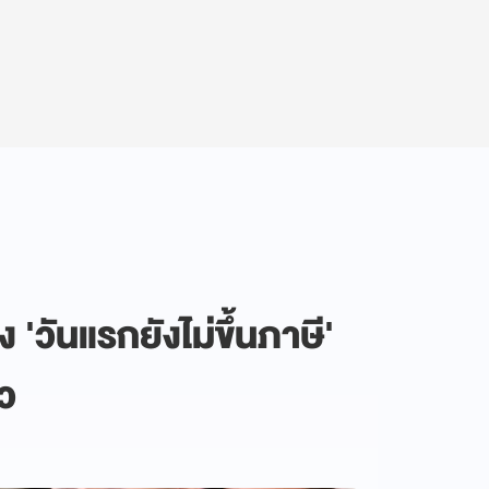
'วันแรกยังไม่ขึ้นภาษี'
้ว