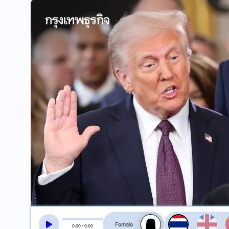
สลับเสียงอ่าน
0
:
00
/
0
:
00