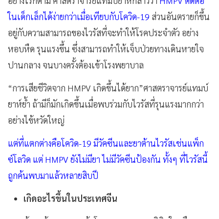
อย่างไรก็ตาม ศาสตราจารย์แทมบ์ยาห์กล่าวว่า
HMPV ติดต่อ
ในเด็กเล็กได้ง่ายกว่าเมื่อเทียบกับโควิด-19
ส่วนอันตรายก็ขึ้น
อยู่กับความสามารถของไวรัสที่จะทำให้โรคประจำตัว อย่าง
หอบหืด รุนแรงขึ้น ซึ่งสามารถทำให้เจ็บป่วยทางเดินหายใจ
ปานกลาง จนบางครั้งต้องเข้าโรงพยาบาล
“การเสียชีวิตจาก HMPV เกิดขึ้นได้ยาก”ศาสตราจารย์แทมบ์
ยาห์ย้ำ ถ้ามีก็มักเกิดขึ้นเมื่อพบร่วมกับไวรัสที่รุนแรงมากกว่า
อย่างไข้หวัดใหญ่
แต่ที่แตกต่างคือโควิด-19 มีวัคซีนและยาต้านไวรัสเช่นแพ็ก
ซ์โลวิด แต่ HMPV ยังไม่มียา ไม่มีวัคซีนป้องกัน ทั้งๆ ที่ไวรัสนี้
ถูกค้นพบมาแล้วหลายสิบปี
เกิดอะไรขึ้นในประเทศจีน