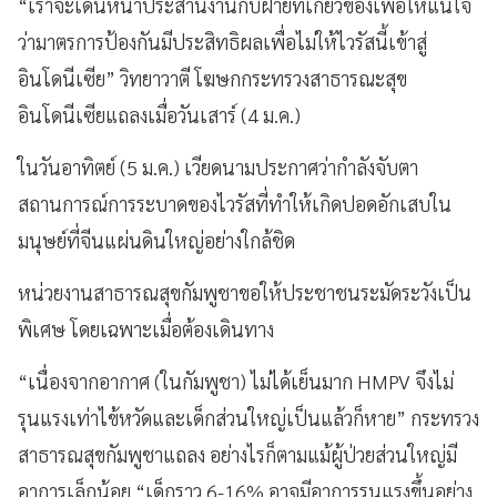
“เราจะเดินหน้าประสานงานกับฝ่ายที่เกี่ยวข้องเพื่อให้แน่ใจ
ว่ามาตรการป้องกันมีประสิทธิผลเพื่อไม่ให้ไวรัสนี้เข้าสู่
อินโดนีเซีย” วิทยาวาตี โฆษกกระทรวงสาธารณะสุข
อินโดนีเซียแถลงเมื่อวันเสาร์ (4 ม.ค.)
ในวันอาทิตย์ (5 ม.ค.) เวียดนามประกาศว่ากำลังจับตา
สถานการณ์การระบาดของไวรัสที่ทำให้เกิดปอดอักเสบใน
มนุษย์ที่จีนแผ่นดินใหญ่อย่างใกล้ชิด
หน่วยงานสาธารณสุขกัมพูชาขอให้ประชาชนระมัดระวังเป็น
พิเศษ โดยเฉพาะเมื่อต้องเดินทาง
“เนื่องจากอากาศ (ในกัมพูชา) ไม่ได้เย็นมาก HMPV จึงไม่
รุนแรงเท่าไข้หวัดและเด็กส่วนใหญ่เป็นแล้วก็หาย” กระทรวง
สาธารณสุขกัมพูชาแถลง อย่างไรก็ตามแม้ผู้ป่วยส่วนใหญ่มี
อาการเล็กน้อย “เด็กราว 6-16% อาจมีอาการรุนแรงขึ้นอย่าง