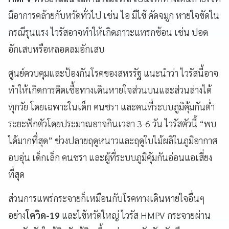
มีอาการคล้ายกับหวัดทั่วไป เช่น ไอ มีไข้ คัดจมูก หายใจขัดใน
กรณีรุนแรง ไวรัสอาจทำให้เกิดภาวะแทรกซ้อน เช่น ปอด
อักเสบหรือหลอดลมอักเสบ
ศูนย์ควบคุมและป้องกันโรคของสหรรัฐ แนะนำว่า ไวรัสนี้อาจ
ทำให้เกิดการติดเชื้อทางเดินหายใจส่วนบนและส่วนล่างได้
ทุกวัย โดยเฉพาะในเด็ก คนชรา และคนที่ระบบภูมิคุ้มกันต่ำ
ระยะฟักตัวโดยประมาณอาจกินเวลา 3-6 วัน ไวรัสตัวนี้ “พบ
ได้มากที่สุด” ช่วงปลายฤดูหนาวและฤดูใบไม้ผลิในภูมิอากาศ
อบอุ่น เด็กเล็ก คนชรา และผู้ที่ระบบภูมิคุ้มกันอ่อนแอเสี่ยง
ที่สุด
ส่วนการแพร่กระจายก็เหมือนกับโรคทางเดินหายใจอื่นๆ
อย่าง
โควิด-19
และไข้หวัดใหญ่ ไวรัส HMPV กระจายผ่าน