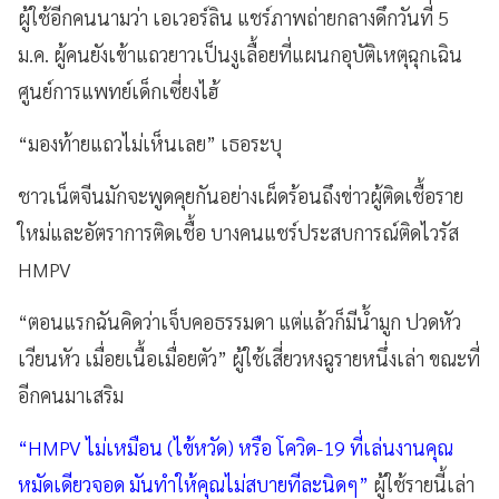
ผู้ใช้อีกคนนามว่า เอเวอร์ลิน แชร์ภาพถ่ายกลางดึกวันที่ 5
ม.ค. ผู้คนยังเข้าแถวยาวเป็นงูเลื้อยที่แผนกอุบัติเหตุฉุกเฉิน
ศูนย์การแพทย์เด็กเซี่ยงไฮ้
“มองท้ายแถวไม่เห็นเลย” เธอระบุ
ชาวเน็ตจีนมักจะพูดคุยกันอย่างเผ็ดร้อนถึงข่าวผู้ติดเชื้อราย
ใหม่และอัตราการติดเชื้อ บางคนแชร์ประสบการณ์ติดไวรัส
HMPV
“ตอนแรกฉันคิดว่าเจ็บคอธรรมดา แต่แล้วก็มีน้ำมูก ปวดหัว
เวียนหัว เมื่อยเนื้อเมื่อยตัว” ผู้ใช้เสี่ยวหงฉูรายหนึ่งเล่า ขณะที่
อีกคนมาเสริม
“HMPV ไม่เหมือน (ไข้หวัด) หรือ โควิด-19 ที่เล่นงานคุณ
หมัดเดียวจอด มันทำให้คุณไม่สบายทีละนิดๆ”
ผู้ใช้รายนี้เล่า