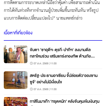
การติดตามการระบาดเหล่านี้ถือว่าคุ้มค่า เพื่อสามารถดำเนิน
การได้ทันท่วงทีหากจำนวนผู้ป่วยเพิ่มขึ้นกะทันหัน หรือรูป
แบบการติดต่อเปลี่ยนแปลงไป” นายแพทย์กล่าว
เนื้อหาที่เกี่ยวข้อง
จับตา 'ซาอุดีฯ-ตุรกี-ปากีฯ' ลงนามดีล
กลาโหมร่วม เสริมแกร่งกองทัพ ต้านภัย
คุกคาม
07 ส.ค. 2569 | 11:00
สหรัฐ-ประธานอาเซียน จี้ปล่อยตัว‘อองซาน
ซูจี’ อย่างไม่มีเงื่อนไข
07 ส.ค. 2569 | 11:00
กาสิโนมาเก๊า ‘ทรุดหนัก’ หลังจีนคุมเข้มเงินทุน