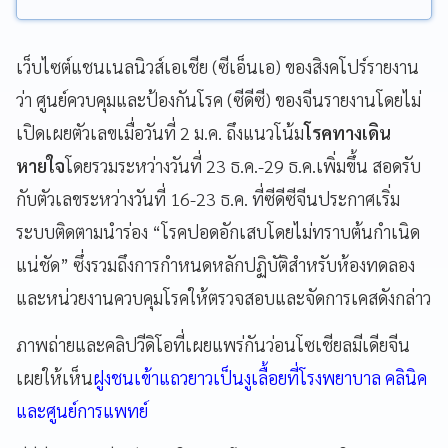
เว็บไซต์แชนเนลนิวส์เอเชีย (ซีเอ็นเอ) ของสิงคโปร์รายงาน
ว่า ศูนย์ควบคุมและป้องกันโรค (ซีดีซี) ของจีนรายงานโดยไม่
เปิดเผยตัวเลขเมื่อวันที่ 2 ม.ค. ถึงแนวโน้ม
โรคทางเดิน
หายใจ
โดยรวมระหว่างวันที่ 23 ธ.ค.-29 ธ.ค.เพิ่มขึ้น สอดรับ
กับตัวเลขระหว่างวันที่ 16-23 ธ.ค. ที่ซีดีซีจีนประกาศเริ่ม
ระบบติดตามนำร่อง “โรคปอดอักเสบโดยไม่ทราบต้นกำเนิด
แน่ชัด” ซึ่งรวมถึงการกำหนดหลักปฏิบัติสำหรับห้องทดลอง
และหน่วยงานควบคุมโรคให้ตรวจสอบและจัดการเคสดังกล่าว
ภาพถ่ายและคลิปวีดิโอที่เผยแพร่กันว่อนโซเชียลมีเดียจีน
เผยให้เห็น
ฝูงชนเข้าแถวยาวเป็นงูเลื้อยที่โรงพยาบาล คลินิค
และศูนย์การแพทย์