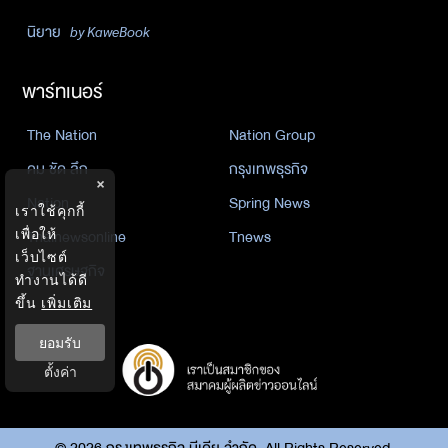
นิยาย
by KaweBook
พาร์ทเนอร์
The Nation
Nation Group
คม ชัด ลึก
กรุงเทพธุรกิจ
×
Nation
Spring News
เราใช้คุกกี้
เพื่อให้
Thainewsonline
Tnews
เว็บไซต์
ฐานเศรษฐกิจ
ทำงานได้ดี
ขึ้น
เพิ่มเติม
ยอมรับ
ตั้งค่า