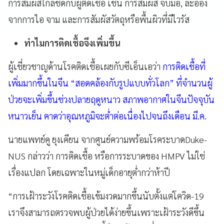
การสัมผัสใกล้ชิดกับผู้ติดเชื้อ เช่น การสัมผัส จับมือ, ละออง
จากการไอ จาม และการสัมผัสวัตถุหรือพื้นผิวที่มีไวรัส
ทำไมการติดเชื้อจึงเพิ่มขึ้น
ผู้เชี่ยวชาญด้านโรคติดเชื้อเผยกับซีเอ็นเอว่า
การติดเชื้อที่
เพิ่มมากขึ้นในจีน “สอดคล้องกับรูปแบบทั่วโลก” ที่จำนวนผู้
ป่วยจะเพิ่มขึ้นช่วงปลายฤดูหนาว สภาพอากาศในจีนปัจจุบัน
หนาวเย็น คาดว่าอุณหภูมิจะต่ำต่อเนื่องไปจนถึงเดือน มี.ค.
นายแพทย์คู ยุงเคียน จากศูนย์ความพร้อมโรคระบาดDuke-
NUS กล่าวว่า การติดเชื้อ หรือการระบาดของ HMPV ไม่ใช่
เรื่องแปลก โดยเฉพาะในหมู่เด็กอายุต่ำกว่าห้าปี
“การเฝ้าระวังโรคติดเชื้อเข้มงวดมากขึ้นนับตั้งแต่โควิด-19
เราจึงสามารถตรวจพบผู้ป่วยได้ง่ายขึ้นเพราะเฝ้าระวังดีขึ้น