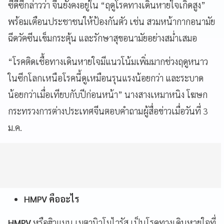
ซีดีซีกล่าวว่า จีนยังคงอยู่ใน “ฤดูโรคทางเดินหายใจเกิดสูง”
พร้อมเตือนประชาชนให้ป้องกันตัว เช่น สวมหน้ากากอนามัย
ฉีดวัคซีนเข็มกระตุ้น และรักษาสุขอนามัยอย่างสม่ำเสมอ
“โรคติดเชื้อทางเดินหายใจมีแนวโน้มเพิ่มมากช่วงฤดูหนาว
ในซีกโลกเหนือโรคนี้ดูเหมือนรุนแรงน้อยกว่า และระบาด
น้อยกว่าเมื่อเทียบกับปีก่อนหน้า” นางสางเหมาหนิง โฆษก
กระทรวงการต่างประเทศจีนตอบคำถามผู้สื่อข่าวเมื่อวันที่ 3
ม.ค.
HMPV คืออะไร
HMPV
หรือฮิวแมน เมตานิวโมไวรัส เป็นโรคทางเดินหายใจที่