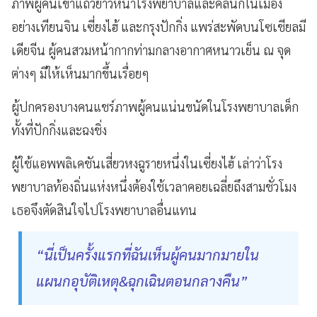
ภาพผู้คนเข้าแถวยาวหน้าโรงพยาบาลและคลินิกในเมือง
อย่างเทียนจิน เซี่ยงไฮ้ และกรุงปักกิ่ง แพร่สะพัดบนโซเชียลมี
เดียจีน ผู้คนสวมหน้ากากท่ามกลางอากาศหนาวเย็น ณ จุด
ต่างๆ มีให้เห็นมากขึ้นเรื่อยๆ
ผู้ปกครองบางคนแชร์ภาพผู้คนแน่นขนัดในโรงพยาบาลเด็ก
ทั้งที่ปักกิ่งและฉงชิ่ง
ผู้ใช้แอพพลิเคชันเสี่ยวหงฉูรายหนึ่งในเซี่ยงไฮ้ เล่าว่าโรง
พยาบาลท้องถิ่นแห่งหนึ่งต้องใช้เวลาคอยเฉลี่ยถึงสามชั่วโมง
เธอจึงตัดสินใจไปโรงพยาบาลอื่นแทน
“นี่เป็นครั้งแรกที่ฉันเห็นผู้คนมากมายใน
แผนกอุบัติเหตุ&ฉุกเฉินตอนกลางคืน”