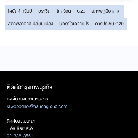
โดนัลด์ ทรัมป์
บราซิล
โลกร้อน
G20
สภาพภูมิอากาศ
สภาพอากาศเปลี่ยนแปลง
นครริโอเดจาเนโร
การประชุม G20
ติดต่อกรุงเทพธุรกิจ
ติดต่อกองบรรณาธิการ
ktwebeditor@nationgroup.com
ติดต่อลงโฆษณา
- อัลเลียซ สะอิ
02-338-3561