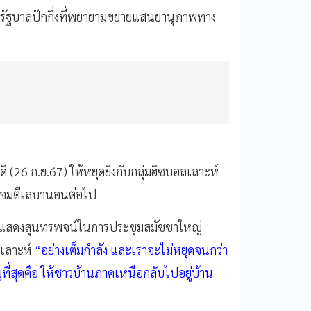
ับรัฐบาลปักกิ่งที่พยายามขยายแสนยานุภาพทาง
ี (26 ก.ย.67) ให้หยุดยิงกับกลุ่มฮิซบอลเลาะห์
้าโจมตีเลบานอนต่อไป
ื่อแสดงสุนทรพจน์ในการประชุมสมัชชาใหญ่
ลเลาะห์
“อย่างเต็มกำลัง และเราจะไม่หยุดจนกว่า
สุดคือ ให้ชาวบ้านภาคเหนือกลับไปอยู่บ้าน