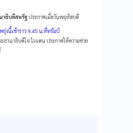
านาธิบดีสหรัฐ
ประกาศเมื่อวันพฤหัสบดี
ี้เช้าราว 9.45 น.ที่ทรัมป์
ากประธานาธิบดีโจ ไบเดน ประกาศให้ความช่วย
์