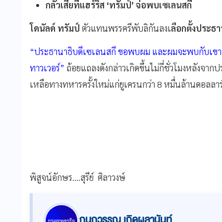
กลัวเสียทีแฮร์ริส ‘ทรัมป์’ จ่อพบเซเลนสกี
โดนัลด์ ทรัมป์
ตัวแทนพรรครีพับลิกันลงเ
ลือกตั้งประธ
“ประธานาธิบดีเซเลนสกี ขอพบผม และผมจะพบกับเขาพรุ่งน
ทาวเวอร์”
ถ้อยแถลงดังกล่าวเกิดขึ้นไม่กี่ชั่วโมงหลังจ
เหลือทางทหารครั้งใหม่แก่ยูเครนกว่า 8 หมื่นล้านดอลลาร
พิสูจน์อักษร....สุรีย์ ศิลาวงษ์
กนกวรรณ เกิดผลานันท์