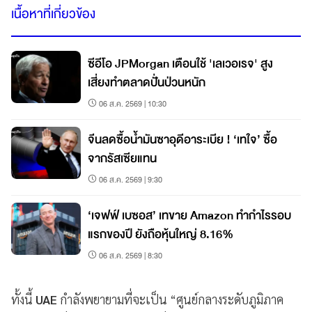
เนื้อหาที่เกี่ยวข้อง
ซีอีโอ JPMorgan เตือนใช้ 'เลเวอเรจ' สูง
เสี่ยงทำตลาดปั่นป่วนหนัก
06 ส.ค. 2569 | 10:30
จีนลดซื้อน้ำมันซาอุดีอาระเบีย ! ‘เทใจ’ ซื้อ
จากรัสเซียแทน
06 ส.ค. 2569 | 9:30
‘เจฟฟ์ เบซอส’ เทขาย Amazon ทำกำไรรอบ
แรกของปี ยังถือหุ้นใหญ่ 8.16%
06 ส.ค. 2569 | 8:30
ทั้งนี้
UAE
กำลังพยายามที่จะเป็น “ศูนย์กลางระดับภูมิภาค