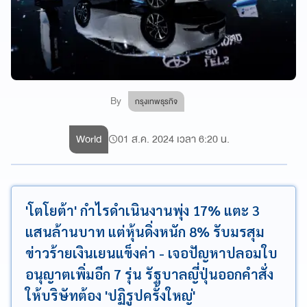
By
กรุงเทพธุรกิจ
World
01 ส.ค. 2024 เวลา 6:20 น.
'โตโยต้า' กำไรดำเนินงานพุ่ง 17% แตะ 3
แสนล้านบาท แต่หุ้นดิ่งหนัก 8% รับมรสุม
ข่าวร้ายเงินเยนแข็งค่า - เจอปัญหาปลอมใบ
อนุญาตเพิ่มอีก 7 รุ่น รัฐบาลญี่ปุ่นออกคำสั่ง
ให้บริษัทต้อง 'ปฏิรูปครั้งใหญ่'