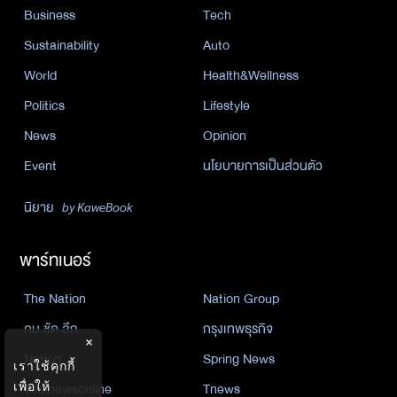
Business
Tech
Sustainability
Auto
World
Health&Wellness
Politics
Lifestyle
News
Opinion
Event
นโยบายการเป็นส่วนตัว
นิยาย
by KaweBook
พาร์ทเนอร์
The Nation
Nation Group
คม ชัด ลึก
กรุงเทพธุรกิจ
×
Nation
Spring News
เราใช้คุกกี้
Thainewsonline
Tnews
เพื่อให้