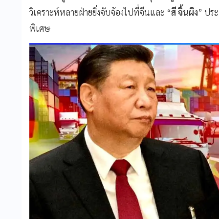
วิเคราะห์หลายฝ่ายยิ่งจับจ้องไปที่จีนและ “
สี จิ้นผิง
” ประ
พิเศษ