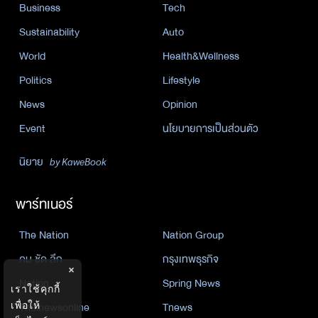
Business
Tech
Sustainability
Auto
World
Health&Wellness
Politics
Lifestyle
News
Opinion
Event
นโยบายการเป็นส่วนตัว
นิยาย
by KaweBook
พาร์ทเนอร์
The Nation
Nation Group
คม ชัด ลึก
กรุงเทพธุรกิจ
×
Nation
Spring News
เราใช้คุกกี้
เพื่อให้
Thainewsonline
Tnews