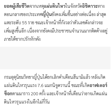
ยอดผู้เสียชีวิต
จากเหตุ
แผ่นดินไหว
ในจังหวัด
อิชิคาวะ
ทาง
ตอนกลางของประเทศ
ญี่ปุ่น
ยังคงเพิ่มขึ้นอย่างต่อเนื่อง ล่าสุด
แตะระดับ 55 ราย ขณะเจ้าหน้าที่กังวลว่าตัวเลขดังกล่าวจะ
เพิ่มสูงขึ้นอีก เนื่องจากยังคงมีประชาชนจำนวนมากติดค้างอยู่
ภายใต้ซากปรักหักพัง
กรมอุตุนิยมวิทยาญี่ปุ่นได้ยกเลิกคำเตือนสึนามิแล้ว หลังเกิด
แผ่นดินไหวรุนแรง 7.6 แมกนิจูดวานนี้ ขณะที่เกิด
อาฟเตอร์
ช็อก
ตามมาราว 200 ครั้ง และเจ้าหน้าที่เตือนว่าอาจเกิดแผ่น
ดินไหวรุนแรงในอีกไม่กี่วัน