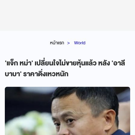
หน้าแรก
World
'แจ็ก หม่า' เปลี่ยนใจไม่ขายหุ้นแล้ว หลัง 'อาลี
บาบา' ราคาดิ่งเหวหนัก