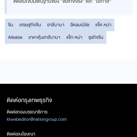
ตัดสินใจบนพื้นฐานของ “ข้อเท็จจริง” และ “โอกาส”
จีน
เศรษฐกิจจีน
อาลีบาบา
อีคอมเมิร์ซ
แจ็ค หม่า
Alibaba
ราคาหุ้นอาลีบาบา
แจ็ก หม่า
ธุรกิจจีน
ติดต่อกรุงเทพธุรกิจ
ติดต่อกองบรรณาธิการ
ktwebeditor@nationgroup.com
ติดต่อลงโฆษณา