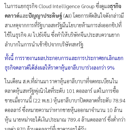
ในการแยกธุรกิจ Cloud Intelligence Group ซึ่งดูแล
ธุรกิจ
คลาวด์
และ
ปัญญาประดิษฐ์
(
AI
) โดยการตัดสินใจดังกล่าวมี
สาเหตุจากการที่รัฐบาลสหรัฐมีนโยบายห้ามการส่งออกชิปที่
ใช้ในธุรกิจ AI ไปยังจีน ซึ่งทำให้บริษัทจีนประสบความยาก
ลำบากในการนำเข้าชิปจากบริษัทสหรัฐ
ทั้งนี้ การรายงานผลประกอบการและการประกาศยกเลิกแยก
ธุรกิจคลาวด์ได้ส่งผลให้ราคาหุ้นอาลีบาบาร่วงลงกว่า 9%
ในเดือน ส.ค.ที่ผ่านมา ราคาหุ้นอาลีบาบาที่จดทะเบียนใน
ตลาดหุ้นสหรัฐพุ่งนิวไฮที่ระดับ 101 ดอลลาร์ แต่ในการซื้อ
ขายเมื่อวานนี้ (22 พ.ย.) หุ้นอาลีบาบาปิดตลาดที่ระดับ 78.94
ดอลลาร์ ซึ่งหมายความว่าหากขายหุ้นออกมาจำนวน 10 ล้าน
หุ้น นายหม่าจะได้เงินประมาณ 789.4 ล้านดอลลาร์ ซึ่งต่ำกว่า
มูลค่า 870 ล้านดอลลาร์ที่เขาควรจะได้รับ