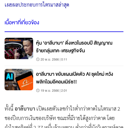
เผยผลประกอบการไตรมาสล่าสุด
เนื้อหาที่เกี่ยวข้อง
หุ้น ‘อาลีบาบา’ ดิ่งเหวในรอบปี สัญญาณ
ร้ายกลุ่มเทค-เศรษฐกิจจีน
20 พ.ย. 2566 | 0:11
อาลีบาบา ขยับแผนเปิดตัว AI ชุดใหม่ หวัง
พลิกโฉมอีคอมเมิร์ซ!!
19 พ.ย. 2566 | 2:01
ทั้งนี้
อาลีบาบา
เปิดเผยตัวเลขกำไรต่ำกว่าคาดในไตรมาส 2
ของปีงบการเงินของบริษัท ขณะที่มีรายได้สูงกว่าคาด โดย
กำไรสุทธิอยู่ที่ 2.77 หมื่นล้านหยวน ต่ำกว่าที่นักวิเคราะห์คาด