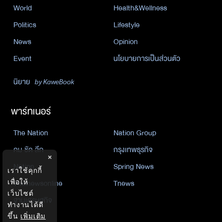
World
Health&Wellness
Politics
Lifestyle
News
Opinion
Event
นโยบายการเป็นส่วนตัว
นิยาย
by KaweBook
พาร์ทเนอร์
The Nation
Nation Group
คม ชัด ลึก
กรุงเทพธุรกิจ
×
Nation
Spring News
เราใช้คุกกี้
เพื่อให้
Thainewsonline
Tnews
เว็บไซต์
ฐานเศรษฐกิจ
ทำงานได้ดี
ขึ้น
เพิ่มเติม