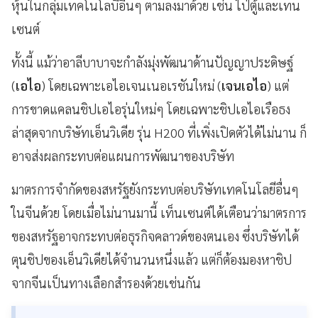
หุ้นในกลุ่มเทคโนโลบีอื่นๆ ตามลงมาด้วย เช่น ไป่ตู้และเทน
เซนต์
ทั้งนี้ แม้ว่าอาลีบาบาจะกำลังมุ่งพัฒนาด้านปัญญาประดิษฐ์
(
เอไอ
) โดยเฉพาะเอไอเจนเนอเรชันใหม่ (
เจนเอไอ
) แต่
การขาดแคลนชิปเอไอรุ่นใหม่ๆ โดยเฉพาะชิปเอไอเรือธง
ล่าสุดจากบริษัทเอ็นวิเดีย รุ่น H200 ที่เพิ่งเปิดตัวได้ไม่นาน ก็
อาจส่งผลกระทบต่อแผนการพัฒนาของบริษัท
มาตรการจำกัดของสหรัฐยังกระทบต่อบริษัทเทคโนโลยีอื่นๆ
ในจีนด้วย โดยเมื่อไม่นานมานี้ เท็นเซนต์ได้เตือนว่ามาตรการ
ของสหรัฐอาจกระทบต่อธุรกิจคลาวด์ของตนเอง ซึ่งบริษัทได้
ตุนชิปของเอ็นวิเดียได้จำนวนหนึ่งแล้ว แต่ก็ต้องมองหาชิป
จากจีนเป็นทางเลือกสำรองด้วยเช่นกัน