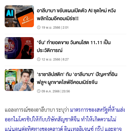
อาลีบาบา ขยับแผนเปิดตัว AI ชุดใหม่ หวัง
พลิกโฉมอีคอมเมิร์ซ!!
19 พ.ย. 2566 | 2:01
‘จีน’ ทำยอดขาย วันคนโสด 11.11 เป็น
ประวัติการณ์
12 พ.ย. 2566 | 8:27
'ราชาลิปสติก' กับ 'อาลีบาบา' ปัญหาที่อิน
ฟลูฯ ผูกขาดไลฟ์อีคอมเมิร์ซจีน
09 ต.ค. 2566 | 23:56
แถลงการณ์ของอาลีบาบา ระบุว่า
มาตรการของสหรัฐที่ห้ามส่ง
ออกไมโครชิปให้กับบริษัทสัญชาติจีน ทำให้เกิดความไม่
แน่นอนต่อทิศทางของคลาวด์ อินเทลลิเจนซ์ กรุ๊ป และอาจ