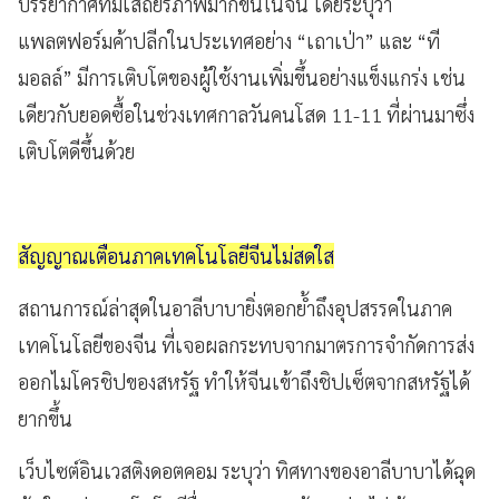
บรรยากาศที่มีเสถียรภาพมากขึ้นในจีน โดยระบุว่า
แพลตฟอร์มค้าปลีกในประเทศอย่าง “เถาเป่า” และ “ที
มอลล์” มีการเติบโตของผู้ใช้งานเพิ่มขึ้นอย่างแข็งแกร่ง เช่น
เดียวกับยอดซื้อในช่วงเทศกาลวันคนโสด 11-11 ที่ผ่านมาซึ่ง
เติบโตดีขึ้นด้วย
สัญญาณเตือนภาคเทคโนโลยีจีนไม่สดใส
สถานการณ์ล่าสุดในอาลีบาบายิ่งตอกย้ำถึงอุปสรรคในภาค
เทคโนโลยีของจีน ที่เจอผลกระทบจากมาตรการจำกัดการส่ง
ออกไมโครชิปของสหรัฐ ทำให้จีนเข้าถึงชิปเซ็ตจากสหรัฐได้
ยากขึ้น
เว็บไซต์อินเวสติงดอตคอม ระบุว่า ทิศทางของอาลีบาบาได้ฉุด