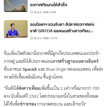
อวกาศเทียนกงได้สำเร็จ
26 ต.ค. 2566 | 5:58
​รองโฆษกฯ ชวนจับตา สัปดาห์อวกาศแห่ง
ชาติ GISTDA เผยแผนสร้างดาวเทียม
THEOS-3
25 ต.ค. 2566 | 10:19
จีนเพิ่งเปิดตัวสถานีอวกาศที่มีลูกเรือประเทศตนเองประจำ
การอยู่ และยังได้ประกาศแผน
การสร้างฐานบนดวงจันทร์
ซึ่งเอาชนะ
SpaceX
และ Blue Origin ของแอเมซอน เพื่อส่ง
จรวดใช้เชื้อเพลิงมีเทน ขึ้นสู่วงโคจร
"จีนยังได้
ส่งดาวเทียม
เพิ่มขึ้นเป็น 2 เท่า หรือมากกว่า 700
ดวง นับตั้งแต่ปี 2562 โดยประมาณหนึ่งในสามของทั้งหมด
ได้ใช้เพื่อ
ข่าวกรอง
การลาดตระเวน และเฝ้าระวัง"