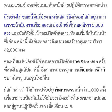
พล.อ.แชนซ์ ซอลต์ซแมน หัวหน้าฝ่ายปฏิบัติการอวกาศกล่าว
ถึงอย่างไร ขณะนี้จีนก็ยังตามหลังสตาร์ลิงก์ของมัสก์ อยู่มาก ก็
เพราะถ้านับดาวเทียมของสเปซเอ็กซ์ ทั้งหมด มีราว 5,000
ดวง
และมัสก์ยังตั้งเป้าจะเปิดตัวส่งดาวเทียมเพิ่มอีกในปีหน้า
ซึ่งก่อนหน้านี้ มัสก์เคยกล่าวถึงแผนจะสร้างกลุ่มดาวบริวาร
42,000 ดวง
ขณะที่สเปซเอ็กซ์ มีกำหนดการเปิดตัว
จรวด Starship
ครั้ง
ที่สองในสุดสัปดาห์นี้ ซึ่งสามารถบรรทุก
ดาวเทียมสตาร์ลิงก์
ขนาดใหญ่ แถมรุ่นใหม่ขึ้น
มัสก์ กล่าวว่า ได้มีการปรับปรุง
พัฒนาจรวด
นี้กว่า 1,000 ครั้ง
เพื่อสามารถป้องกันไม่ให้มันระเบิดอย่างที่เคยพยายามปล่อย
ออกสู่ฐานปฏิบัติครั้งแรก เมื่อเดือน เม.ย.