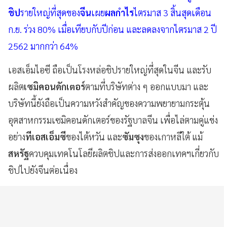
ชิป
รายใหญ่ที่สุดของ
จีน
เผย
ผลกำไร
ไตรมาส 3 สิ้นสุดเดือน
ก.ย. ร่วง 80% เมื่อเทียบกับปีก่อน และลดลงจากไตรมาส 2 ปี
2562 มากกว่า 64%
เอสเอ็มไอซี ถือเป็นโรงหล่อชิปรายใหญ่ที่สุดในจีน และรับ
ผลิต
เซมิคอนดักเตอร์
ตามที่บริษัทต่าง ๆ ออกแบบมา และ
บริษัทนี้ยังถือเป็นความหวังสำคัญของความพยายามกระตุ้น
อุตสาหกรรมเซมิคอนดักเตอร์ของรัฐบาลจีน เพื่อไล่ตามคู่แข่ง
อย่าง
ทีเอสเอ็มซี
ของไต้หวัน และ
ซัมซุง
ของเกาหลีใต้ แม้
สหรัฐ
ควบคุมเทคโนโลยีผลิตชิปและการส่งออกเทคฯเกี่ยวกับ
ชิปไปยังจีนต่อเนื่อง