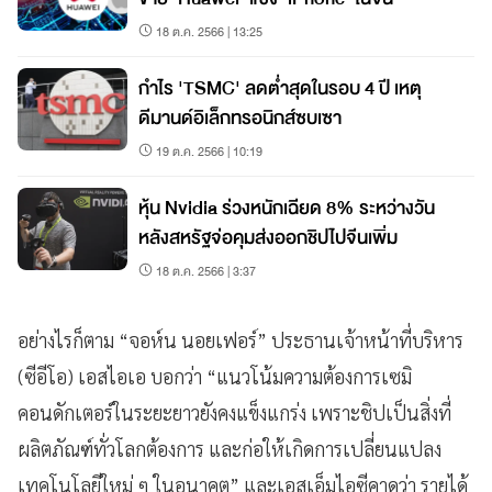
18 ต.ค. 2566 | 13:25
กำไร 'TSMC' ลดต่ำสุดในรอบ 4 ปี เหตุ
ดีมานด์อิเล็กทรอนิกส์ซบเซา
19 ต.ค. 2566 | 10:19
หุ้น Nvidia ร่วงหนักเฉียด 8% ระหว่างวัน
หลังสหรัฐจ่อคุมส่งออกชิปไปจีนเพิ่ม
18 ต.ค. 2566 | 3:37
อย่างไรก็ตาม “จอห์น นอยเฟอร์” ประธานเจ้าหน้าที่บริหาร
(ซีอีโอ) เอสไอเอ บอกว่า “แนวโน้มความต้องการเซมิ
คอนดักเตอร์ในระยะยาวยังคงแข็งแกร่ง เพราะชิปเป็นสิ่งที่
ผลิตภัณฑ์ทั่วโลกต้องการ และก่อให้เกิดการเปลี่ยนแปลง
เทคโนโลยีใหม่ ๆ ในอนาคต” และเอสเอ็มไอซีคาดว่า รายได้