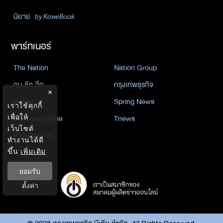
นิยาย
by KaweBook
พาร์ทเนอร์
The Nation
Nation Group
คม ชัด ลึก
กรุงเทพธุรกิจ
×
Nation
Spring News
เราใช้คุกกี้
Thainewsonline
Tnews
เพื่อให้
เว็บไซต์
ฐานเศรษฐกิจ
ทำงานได้ดี
ขึ้น
เพิ่มเติม
ยอมรับ
ตั้งค่า