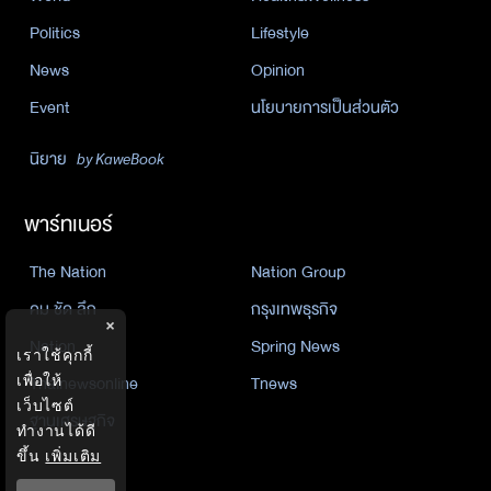
Politics
Lifestyle
News
Opinion
Event
นโยบายการเป็นส่วนตัว
นิยาย
by KaweBook
พาร์ทเนอร์
The Nation
Nation Group
คม ชัด ลึก
กรุงเทพธุรกิจ
×
Nation
Spring News
เราใช้คุกกี้
เพื่อให้
Thainewsonline
Tnews
เว็บไซต์
ฐานเศรษฐกิจ
ทำงานได้ดี
ขึ้น
เพิ่มเติม