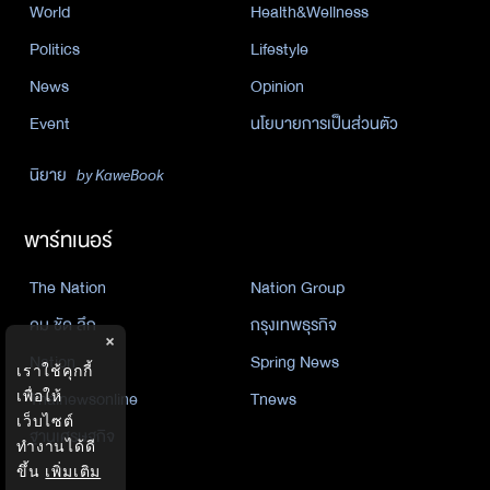
World
Health&Wellness
Politics
Lifestyle
News
Opinion
Event
นโยบายการเป็นส่วนตัว
นิยาย
by KaweBook
พาร์ทเนอร์
The Nation
Nation Group
คม ชัด ลึก
กรุงเทพธุรกิจ
×
Nation
Spring News
เราใช้คุกกี้
เพื่อให้
Thainewsonline
Tnews
เว็บไซต์
ฐานเศรษฐกิจ
ทำงานได้ดี
ขึ้น
เพิ่มเติม