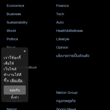
Economics
Finance
Business
Tech
Sustainability
Auto
World
Health&Wellness
Politics
Lifestyle
News
Opinion
×
Event
นโยบายการเป็นส่วนตัว
เราใช้คุกกี้
เพื่อให้
นิยาย
by KaweBook
เว็บไซต์
ทำงานได้ดี
พาร์ทเนอร์
ขึ้น
เพิ่มเติม
ยอมรับ
The Nation
Nation Group
ตั้งค่า
คม ชัด ลึก
กรุงเทพธุรกิจ
Nation
Spring News