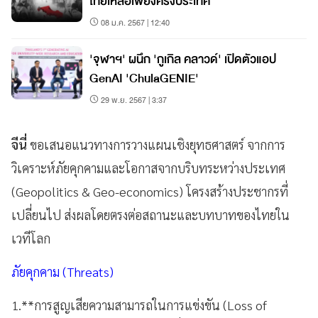
ไทยเหลือเพียงครึ่งประเทศ
08 ม.ค. 2567 | 12:40
'จุฬาฯ' ผนึก 'กูเกิล คลาวด์' เปิดตัวแอป
GenAI 'ChulaGENIE'
29 พ.ย. 2567 | 3:37
จีนี่
ขอเสนอแนวทางการวางแผนเชิงยุทธศาสตร์ จากการ
วิเคราะห์ภัยคุกคามและโอกาสจากบริบทระหว่างประเทศ
(Geopolitics & Geo-economics) โครงสร้างประชากรที่
เปลี่ยนไป ส่งผลโดยตรงต่อสถานะและบทบาทของไทยใน
เวทีโลก
ภัยคุกคาม (Threats)
1.**การสูญเสียความสามารถในการแข่งขัน (Loss of