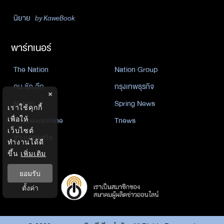
นิยาย
by KaweBook
พาร์ทเนอร์
The Nation
Nation Group
คม ชัด ลึก
กรุงเทพธุรกิจ
×
Nation
Spring News
เราใช้คุกกี้
Thainewsonline
Tnews
เพื่อให้
เว็บไซต์
ฐานเศรษฐกิจ
ทำงานได้ดี
ขึ้น
เพิ่มเติม
ยอมรับ
ตั้งค่า