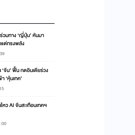
่วมทาง ‘ญี่ปุ่น’ หันมา
กแต่ทรงพลัง
:39
‘จีน’ ฟื้น กดอินเดียร่วง
้า ‘หุ้นเทค’
:15
ไหว AI จีนสะเทือนเทคฯ
2:00