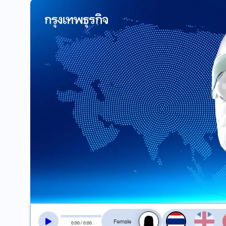
สลับเสียงอ่าน
0
:
00
/
0
:
00