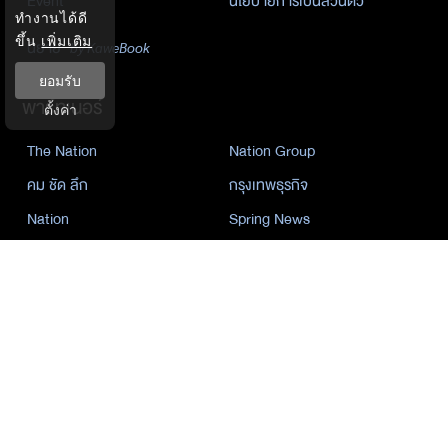
Event
นโยบายการเป็นส่วนตัว
ทำงานได้ดี
ขึ้น
เพิ่มเติม
นิยาย
by KaweBook
ยอมรับ
พาร์ทเนอร์
ตั้งค่า
The Nation
Nation Group
คม ชัด ลึก
กรุงเทพธุรกิจ
Nation
Spring News
Thainewsonline
Tnews
ฐานเศรษฐกิจ