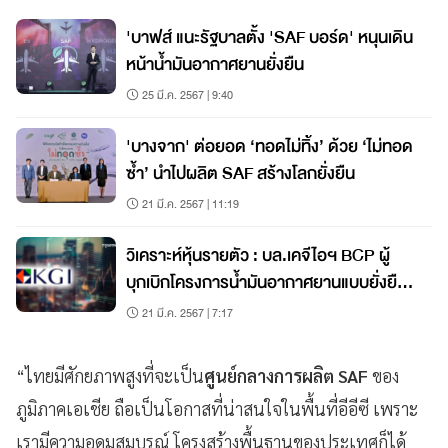
'บาฟส์ แนะรัฐบาลตั้ง 'SAF บอร์ด' หนุนเดิน
หน้าน้ำมันอากาศยานยั่งยืน
25 มี.ค. 2567 | 9:40
'บางจาก' ต่อยอด ‘ทอดไม่ทิ้ง’ ด้วย ‘ไม่ทอด
ซ้ำ’ นำไปผลิต SAF สร้างโลกยั่งยืน
21 มี.ค. 2567 | 11:19
วิเคราะห์หุ้นรายตัว : บล.เคจีไอฯ BCP ผู้
บุกเบิกโครงการน้ำมันอากาศยานแบบยั่งยืน
(SAF) รายแรกในไทย
21 มี.ค. 2567 | 7:17
“ไทยมีศักยภาพสูงที่จะเป็น
ศูนย์กลางการผลิต SAF
ของ
ภูมิภาคเอเชีย ถือเป็นโอกาสที่น่าสนใจในพื้นที่อีอีซี เพราะ
เรามีความอุดมสมบูรณ์ โครงสร้างพื้นฐานของประเทศก็ได้