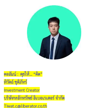
คอลัมน์ : คุยให้... “คิด”
ทิวัตถ์ ชุติภัทร์
Investment Creator
บริษัทหลักทรัพย์ ลิเบอเรเตอร์ จำกัด
Tiwat.c@liberator.co.th