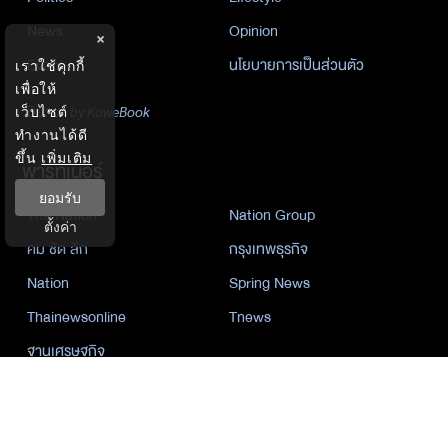
News
Opinion
×
Event
นโยบายการเป็นส่วนตัว
เราใช้คุกกี้
เพื่อให้
นิยาย
by KaweBook
เว็บไซต์
ทำงานได้ดี
ขึ้น
เพิ่มเติม
พาร์ทเนอร์
ยอมรับ
The Nation
Nation Group
ตั้งค่า
คม ชัด ลึก
กรุงเทพธุรกิจ
Nation
Spring News
Thainewsonline
Tnews
ฐานเศรษฐกิจ