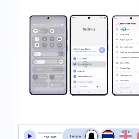
สลับเสียงอ่าน
0
:
00
/
0
:
00