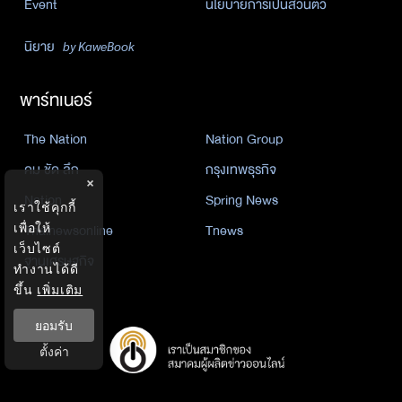
Event
นโยบายการเป็นส่วนตัว
นิยาย
by KaweBook
พาร์ทเนอร์
The Nation
Nation Group
คม ชัด ลึก
กรุงเทพธุรกิจ
×
Nation
Spring News
เราใช้คุกกี้
Thainewsonline
Tnews
เพื่อให้
เว็บไซต์
ฐานเศรษฐกิจ
ทำงานได้ดี
ขึ้น
เพิ่มเติม
ยอมรับ
ตั้งค่า