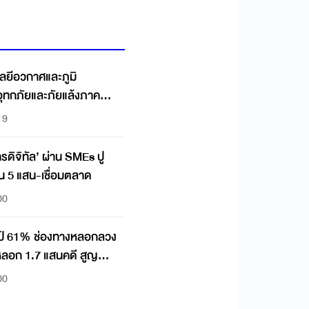
ยีอวกาศและภูมิ
ุทกภัยและภัยแล้งภาค
19
ารดิจิทัล’ ผ่าน SMEs ปู
ุน 5 แสน-เชื่อมตลาด
00
มป์ 61% ช่องทางหลอกลวง
หลอก 1.7 แสนคดี สูญ
00