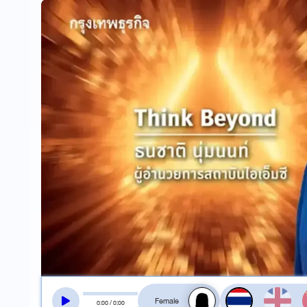
สลับเสียงอ่าน
0
:
00
/
0
:
00