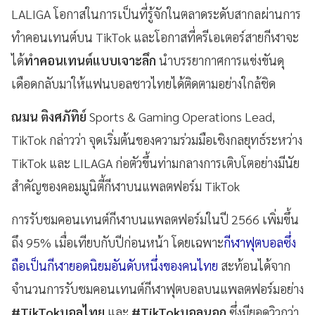
LALIGA โอกาสในการเป็นที่รู้จักในตลาดระดับสากลผ่านการ
ทำคอนเทนต์บน TikTok และโอกาสที่ครีเอเตอร์สายกีฬาจะ
ได้
ทำคอนเทนต์แบบเจาะลึก
นำบรรยากาศการแข่งขันดุ
เดือดกลับมาให้แฟนบอลชาวไทยได้ติดตามอย่างใกล้ชิด
ณมน ติงศภัทิย์
Sports & Gaming Operations Lead,
TikTok กล่าวว่า จุดเริ่มต้นของความร่วมมือเชิงกลยุทธ์ระหว่าง
TikTok และ LILAGA ก่อตัวขึ้นท่ามกลางการเติบโตอย่างมีนัย
สำคัญของคอมมูนิตี้กีฬาบนแพลตฟอร์ม TikTok
การรับชมคอนเทนต์กีฬาบนแพลตฟอร์มในปี 2566 เพิ่มขึ้น
ถึง 95% เมื่อเทียบกับปีก่อนหน้า โดยเฉพาะ
กีฬาฟุตบอลซึ่ง
ถือเป็นกีฬายอดนิยมอันดับหนึ่งของคนไทย
สะท้อนได้จาก
จำนวนการรับชมคอนเทนต์กีฬาฟุตบอลบนแพลตฟอร์มอย่าง
#TikTokบอลไทย
และ
#TikTokบอลนอก
ซึ่งมียอดวิวกว่า