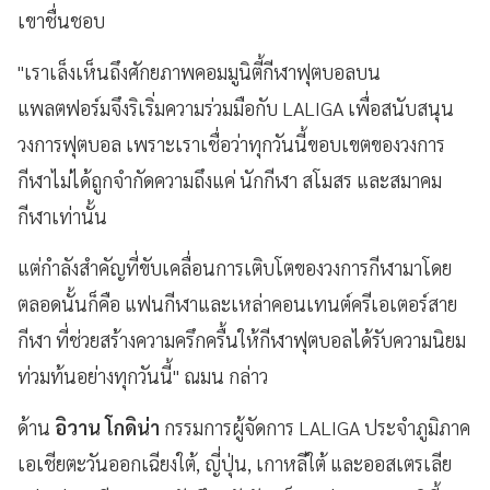
เขาชื่นชอบ
"เราเล็งเห็นถึงศักยภาพคอมมูนิตี้กีฬาฟุตบอลบน
แพลตฟอร์มจึงริเริ่มความร่วมมือกับ LALIGA เพื่อสนับสนุน
วงการฟุตบอล เพราะเราเชื่อว่าทุกวันนี้ขอบเขตของวงการ
กีฬาไม่ได้ถูกจำกัดความถึงแค่ นักกีฬา สโมสร และสมาคม
กีฬาเท่านั้น
แต่กำลังสำคัญที่ขับเคลื่อนการเติบโตของวงการกีฬามาโดย
ตลอดนั้นก็คือ แฟนกีฬาและเหล่าคอนเทนต์ครีเอเตอร์สาย
กีฬา ที่ช่วยสร้างความครึกครื้นให้กีฬาฟุตบอลได้รับความนิยม
ท่วมท้นอย่างทุกวันนี้" ณมน กล่าว
ด้าน
อิวาน โกดิน่า
กรรมการผู้จัดการ LALIGA ประจำภูมิภาค
เอเชียตะวันออกเฉียงใต้, ญี่ปุ่น, เกาหลีใต้ และออสเตรเลีย