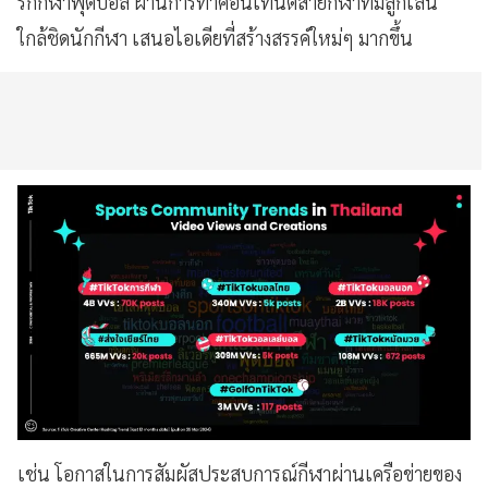
รักกีฬาฟุตบอล ผ่านการทำคอนเทนต์สายกีฬาที่มีลูกเล่น
ใกล้ชิดนักกีฬา เสนอไอเดียที่สร้างสรรค์ใหม่ๆ มากขึ้น
เช่น โอกาสในการสัมผัสประสบการณ์กีฬาผ่านเครือข่ายของ