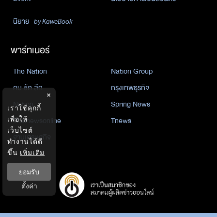
นิยาย
by KaweBook
พาร์ทเนอร์
The Nation
Nation Group
คม ชัด ลึก
กรุงเทพธุรกิจ
×
Nation
Spring News
เราใช้คุกกี้
เพื่อให้
Thainewsonline
Tnews
เว็บไซต์
ฐานเศรษฐกิจ
ทำงานได้ดี
ขึ้น
เพิ่มเติม
ยอมรับ
ตั้งค่า