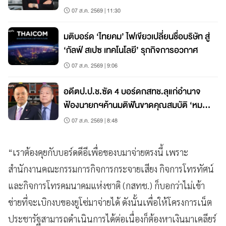
07 ส.ค. 2569 | 11:30
มติบอร์ด ‘ไทยคม’ ไฟเขียวเปลี่ยนชื่อบริษัท สู่
‘กัลฟ์ สเปซ เทคโนโลยี’ รุกกิจการอวกาศ
07 ส.ค. 2569 | 9:06
อดีตป.ป.ช.ซัด 4 บอร์ดกสทช.ลุแก่อำนาจ
ฟ้องนายกฯค้านมติฟันขาดคุณสมบัติ ‘หมอ
สรณ’
07 ส.ค. 2569 | 8:48
“เราต้องคุยกับบอร์ดดีอีเพื่อของบมาจ่ายตรงนี้ เพราะ
สำนักงานคณะกรรมการกิจการกระจายเสียง กิจการโทรทัศน์
และกิจการโทรคมนาคมแห่งชาติ (กสทช.) ก็บอกว่าไม่เข้า
ข่ายที่จะเบิกงบของยูโซ่มาจ่ายได้ ดังนั้นเพื่อให้โครงการเน็ต
ประชารัฐสามารถดำเนินการได้ต่อเนื่องก็ต้องหาเงินมาเคลียร์