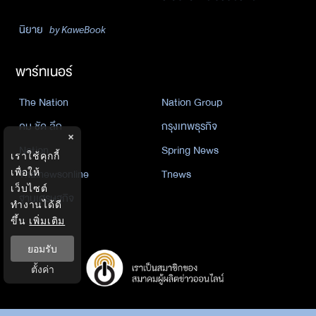
นิยาย
by KaweBook
พาร์ทเนอร์
The Nation
Nation Group
คม ชัด ลึก
กรุงเทพธุรกิจ
×
Nation
Spring News
เราใช้คุกกี้
เพื่อให้
Thainewsonline
Tnews
เว็บไซต์
ฐานเศรษฐกิจ
ทำงานได้ดี
ขึ้น
เพิ่มเติม
ยอมรับ
ตั้งค่า