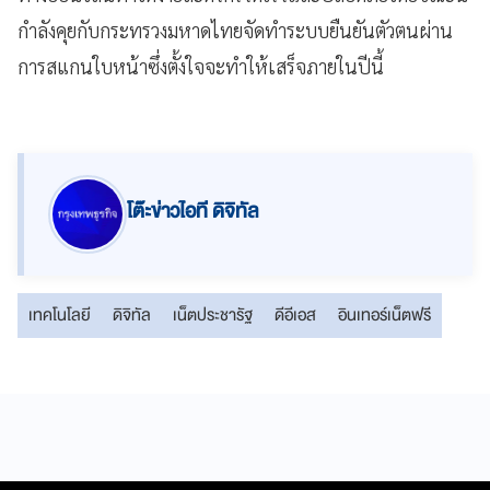
กำลังคุยกับกระทรวงมหาดไทยจัดทำระบบยืนยันตัวตนผ่าน
การสแกนใบหน้าซึ่งตั้งใจจะทำให้เสร็จภายในปีนี้
โต๊ะข่าวไอที ดิจิทัล
เทคโนโลยี
ดิจิทัล
เน็ตประชารัฐ
ดีอีเอส
อินเทอร์เน็ตฟรี