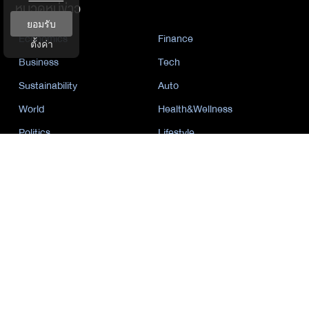
หมวดหมู่ข่าว
ยอมรับ
Economics
Finance
ตั้งค่า
Business
Tech
Sustainability
Auto
World
Health&Wellness
Politics
Lifestyle
News
Opinion
Event
นโยบายการเป็นส่วนตัว
นิยาย
by KaweBook
พาร์ทเนอร์
The Nation
Nation Group
คม ชัด ลึก
กรุงเทพธุรกิจ