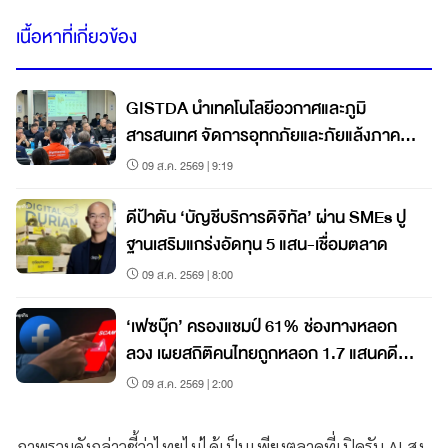
เนื้อหาที่เกี่ยวข้อง
GISTDA นำเทคโนโลยีอวกาศและภูมิ
สารสนเทศ จัดการอุทกภัยและภัยแล้งภาค
กลาง
09 ส.ค. 2569 | 9:19
ดีป้าดัน ‘บัญชีบริการดิจิทัล’ ผ่าน SMEs ปู
ฐานเสริมแกร่งอัดทุน 5 แสน-เชื่อมตลาด
09 ส.ค. 2569 | 8:00
‘เฟซบุ๊ก’ ครองแชมป์ 61% ช่องทางหลอก
ลวง เผยสถิติคนไทยถูกหลอก 1.7 แสนคดี
สูญ 9,000 ล้านบ.
09 ส.ค. 2569 | 2:00
ภาพรวมดังกล่าวชี้ว่าไทยไม่ได้เป็นเพียงตลาดที่เปิดรับ AI สูง