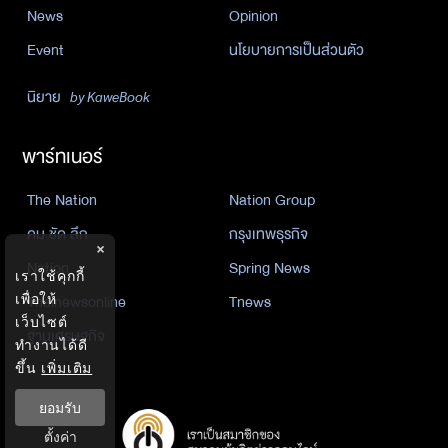
News
Opinion
Event
นโยบายการเป็นส่วนตัว
นิยาย
by KaweBook
พาร์ทเนอร์
The Nation
Nation Group
คม ชัด ลึก
กรุงเทพธุรกิจ
×
Nation
Spring News
เราใช้คุกกี้
Thainewsonline
Tnews
เพื่อให้
เว็บไซต์
ฐานเศรษฐกิจ
ทำงานได้ดี
ขึ้น
เพิ่มเติม
ยอมรับ
ตั้งค่า