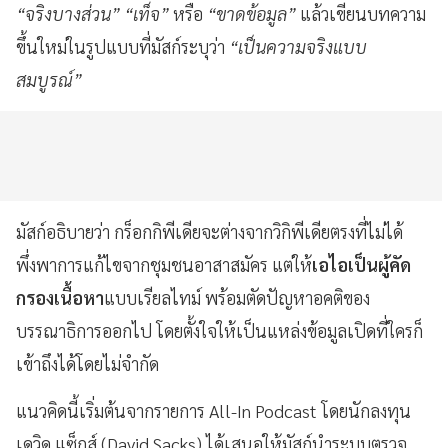
“จริงบางส่วน” “เท็จ”
หรือ
“ขาดข้อมูล”
แล้วเขียนบทความ
ขึ้นใหม่ในรูปแบบที่มัสก์ระบุว่า
“เป็นความจริงแบบ
สมบูรณ์”
มัสก์อธิบายว่า กร็อกกิพีเดียจะต่างจากวิกิพีเดียตรงที่ไม่ได้
พึ่งพาการแก้ไขจากชุมชนอาสาสมัคร แต่ให้
เอไอเป็นผู้คัด
กรองเนื้อหา
แบบเรียลไทม์ พร้อมตัดปัญหาอคติของ
บรรณาธิการออกไป โดยตั้งใจให้เป็นแหล่งข้อมูลเปิดที่ใครก็
เข้าถึงได้โดยไม่จำกัด
แนวคิดนี้เริ่มต้นจากรายการ All-In Podcast โดยนักลงทุน
เดวิด แซ็กส์ (David Sacks) ได้เสนอให้มัสก์นำระบบตรวจ