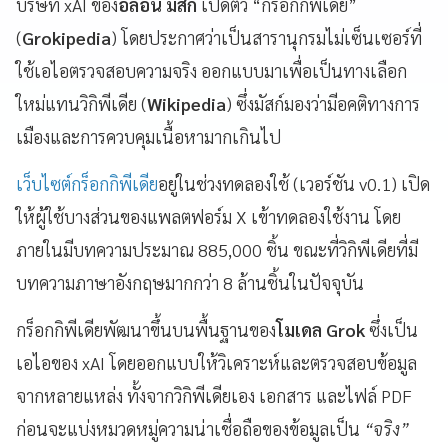
บริษัท xAI ของ
อีลอน มัสก์
เปิดตัว “กร็อกกิพีเดีย”
(
Grokipedia
) โดยประกาศว่าเป็นสารานุกรมไม่เซ็นเซอร์ที่
ใช้เอไอตรวจสอบความจริง ออกแบบมาเพื่อเป็นทางเลือก
ใหม่แทนวิกิพีเดีย (
Wikipedia
) ซึ่งมัสก์มองว่ามีอคติทางการ
เมืองและการควบคุมเนื้อหามากเกินไป
เว็บไซต์กร็อกกิพีเดีย
อยู่ในช่วงทดลองใช้ (เวอร์ชัน v0.1) เปิด
ให้ผู้ใช้บางส่วนของแพลตฟอร์ม X เข้าทดลองใช้งาน โดย
ภายในมีบทความประมาณ 885,000 ชิ้น ขณะที่วิกิพีเดียที่มี
บทความภาษาอังกฤษมากกว่า 8 ล้านชิ้นในปัจจุบัน
กร็อกกิพีเดียพัฒนาขึ้นบนพื้นฐานของ
โมเดล Grok
ซึ่งเป็น
เอไอของ xAI โดยออกแบบให้วิเคราะห์และตรวจสอบข้อมูล
จากหลายแหล่ง ทั้งจากวิกิพีเดียเอง เอกสาร และไฟล์ PDF
ก่อนจะแบ่งหมวดหมู่ความน่าเชื่อถือของข้อมูลเป็น
“จริง”