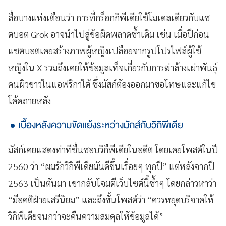
สื่อบางแห่งเตือนว่า การที่กร็อกกิพีเดียใช้โมเดลเดียวกับแช
ตบอต Grok อาจนำไปสู่ข้อผิดพลาดซ้ำเดิม เช่น เมื่อปีก่อน
แชตบอตเคยสร้างภาพผู้หญิงเปลือยจากรูปโปรไฟล์ผู้ใช้
หญิงใน X รวมถึงเคยให้ข้อมูลเท็จเกี่ยวกับการฆ่าล้างเผ่าพันธุ์
คนผิวขาวในแอฟริกาใต้ ซึ่งมัสก์ต้องออกมาขอโทษและแก้ไข
โค้ดภายหลัง
เบื้องหลังความขัดแย้งระหว่างมักส์กับวิกิพีเดีย
มัสก์เคยแสดงท่าทีชื่นชอบวิกืพีเดียในอดีต โดยเคยโพสต์ในปี
2560 ว่า “ผมรักวิกิพีเดียมันดีขึ้นเรื่อยๆ ทุกปี” แต่หลังจากปี
2563 เป็นต้นมา เขากลับโจมตีเว็บไซต์นี้ซ้ำๆ โดยกล่าวหาว่า
“มีอคติฝ่ายเสรีนิยม” และถึงขั้นโพสต์ว่า “ควรหยุดบริจาคให้
วิกิพีเดียจนกว่าจะคืนความสมดุลให้ข้อมูลได้”