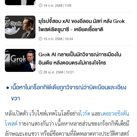
18 ก.ย. 2568 | 7:09
ยุโรปจี้สอบ xAI ของอีลอน มัสก์ หลัง Grok
โพสต์เชิดชูนาซี - เหยียดเชื้อชาติ
15 ก.ค. 2568 | 10:34
Grok AI กลายเป็นนักวิจารณ์การเมืองใน
อินเดีย หลังตอบตรงไม่เกรงใจใคร
28 เม.ย. 2568 | 10:21
เนื้อหาในกร็อกกิพีเดียถูกวิจารณ์ว่าบิดเบือนและเอียง
ขวา
หลังเปิดตัว เว็บไซต์เทคโนโลยีอย่าง
ไวร์ด
และ
เดอะวอชิงตัน
โพสต์
รายงานตรงกันว่า เนื้อหาหลายส่วนของกร็อกกิพีเดียมี
ลักษณะเอนขวา หรือมีข้อความที่ผิดพลาดทางประวัติศาสตร์