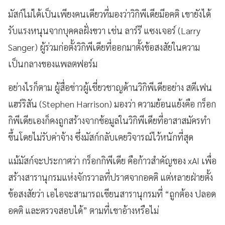
มัสก์ไม่ได้เป็นเพียงคนเดียวที่มองว่าวิกิพีเดียมีอคติ เขายังได้
รับแรงหนุนจากบุคคลฝั่งขวา เช่น ลาร์รี แซงเจอร์ (Larry
Sanger) ผู้ร่วมก่อตั้งวิกิพีเดียที่ออกมาตั้งข้อสงสัยในความ
เป็นกลางของแพลตฟอร์ม
อย่างไรก็ตาม ผู้สื่อข่าวผู้เชี่ยวชาญด้านวิกิพีเดียอย่าง สตีเฟน
แฮร์ริสัน (Stephen Harrison) มองว่า ความย้อนแย้งคือ กร็อก
กิพีเดียเองก็คงถูกสร้างจากข้อมูลในวิกิพีเดียที่อาสาสมัครทำ
ขึ้นโดยไม่รับค่าจ้าง ซึ่งมัสก์กลับเคยวิจารณ์ไว้หนักที่สุด
แม้มัสก์จะประกาศว่า กร็อกกิพีเดีย คือก้าวสำคัญของ xAI เพื่อ
สร้างสารานุกรมแห่งจักรวาลที่ปราศจากอคติ แต่หลายฝ่ายตั้ง
ข้อสงสัยว่า เอไอจะสามารถเขียนสารานุกรมที่ “ถูกต้อง ปลอด
อคติ และตรวจสอบได้” ตามที่เขาอ้างหรือไม่