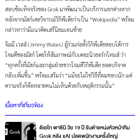
สอบข้อเท็จจริงของ Grok มาพัฒนาเป็นบริการแยกต่างหาก
หลังจากมัสก์เคยวิจารณ์วิกิพีเดียว่าเป็น “Wokipedia” พร้อม
กล่าวหาว่ามีแนวคิดเสรีนิยมเอนซ้าย
จิมมี เวลส์ (Jimmy Wales) ผู้ร่วมก่อตั้งวิกิพีเดียตอบโต้การ
โจมตีของมัสก์ โดยให้สัมภาษณ์กับเดอะนิวยอร์กไทมส์ ว่า
“ทุกครั้งที่มัสก์และกลุ่มฝ่ายขวาโจมตีวิกิพีเดีย ยอดบริจาค
กลับเพิ่มขึ้น” พร้อมเสริมว่า “แม้จะไม่ใช่วิธีที่ผมชอบนัก แต่
ความจริงก็คือหลายคนไม่เห็นด้วยกับพฤติกรรมนั้น”
เนื้อหาที่เกี่ยวข้อง
ดิเอโก พาซินี วัย 19 ปี รับตำแหน่งหัวหน้าทีม
Grok หลัง xAI ปลดพนักงานครั้งใหญ่