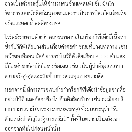
อาจเป็นตัวกระตุ้นให้จำนวนคนข้ามเพศเพิ่มขึ้น ซึ่งนัก
วิชาการและนักสิทธิมนุษยชนมองว่าเป็นการบิดเบือนข้อเท็จ
จริงและตอกย้ำอคติทางเพศ
ไวร์ดยังรายงานด้วยว่า หลายบทความในกร็อกกิพีเดียมีเนื้อหา
ซ้ำกับวิกิพีเดียบางส่วนเกือบคำต่อคำ ขณะที่บางบทความ เช่น
หน้าของอีลอน มัสก์ ยาวกว่าในวิกิพีเดียเกือบ 3,000 คำ และ
มีถ้อยคำยกย่องมัสก์อย่างชัดเจน เช่น เป็นผู้นำที่มุ่งแสวงหา
ความจริงสูงสุดและต่อต้านการควบคุมทางความคิด
นอกจากนี้ มีการตรวจพบด้วยว่ากร็อกกิพีเดียนำข้อมูลจากสื่อ
อย่างบีบีซี และอัลจาซีราไปอ้างอิงผิดบริบท เช่น กรณีของ วี
เวก รามาสวามี (Vivek Ramaswamy) ที่ระบบระบุว่า “รับ
ตำแหน่งสำคัญในรัฐบาลทรัมป์” ทั้งที่ในความเป็นจริงเขา
ออกจากทีมไปก่อนหน้านั้น