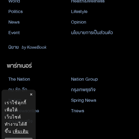
World
Health&Wellness
Politics
Lifestyle
News
Opinion
Event
นโยบายการเป็นส่วนตัว
นิยาย
by KaweBook
พาร์ทเนอร์
The Nation
Nation Group
คม ชัด ลึก
กรุงเทพธุรกิจ
×
Nation
Spring News
เราใช้คุกกี้
เพื่อให้
Thainewsonline
Tnews
เว็บไซต์
ฐานเศรษฐกิจ
ทำงานได้ดี
ขึ้น
เพิ่มเติม