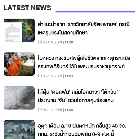
LATEST NEWS
คำแนะนำจาก 'ราชวิทยาลัยจิตแพทย์ฯ' กรณี
เหตุรุนแรงในสถานศึกษา
08 ส.ค. 2569 | 11:28
ในหลวง ทรงรับศพผู้เสียชีวิตจากเหตุกราดยิง
รร.เทพศิรินทร์ ไว้ในพระบรมราชานุเคราะห์
08 ส.ค. 2569 | 11:09
ไต้ฝุ่น ‘ดอลฟิน’ ถล่มโอกินาวา ‘ไต้หวัน’
ประณาม ‘จีน’ ฉวยโอกาสคุมช่องแคบ
08 ส.ค. 2569 | 11:00
อุตุฯ เตือน ฉ.10 ฝนตกหนัก คลื่นสูง 40 จว. -
กทม. ระวังน้ำท่วมฉับพลัน 8-9 ส.ค.นี้