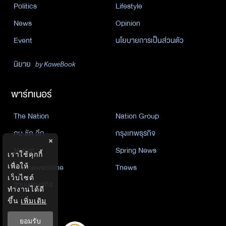
Politics
Lifestyle
News
Opinion
Event
นโยบายการเป็นส่วนตัว
นิยาย
by KaweBook
พาร์ทเนอร์
The Nation
Nation Group
คม ชัด ลึก
กรุงเทพธุรกิจ
×
Nation
Spring News
เราใช้คุกกี้
Thainewsonline
Tnews
เพื่อให้
เว็บไซต์
ฐานเศรษฐกิจ
ทำงานได้ดี
ขึ้น
เพิ่มเติม
ยอมรับ