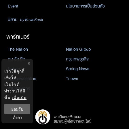
Event
นโยบายการเป็นส่วนตัว
นิยาย
by KaweBook
พาร์ทเนอร์
The Nation
Nation Group
คม ชัด ลึก
กรุงเทพธุรกิจ
×
Nation
Spring News
เราใช้คุกกี้
Thainewsonline
Tnews
เพื่อให้
เว็บไซต์
ฐานเศรษฐกิจ
ทำงานได้ดี
ขึ้น
เพิ่มเติม
ยอมรับ
ตั้งค่า