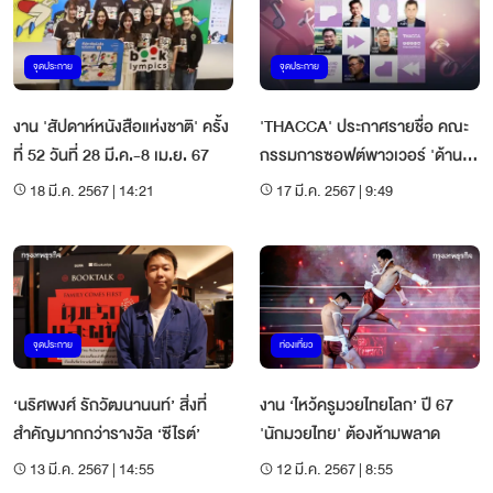
จุดประกาย
จุดประกาย
งาน 'สัปดาห์หนังสือแห่งชาติ' ครั้ง
'THACCA' ประกาศรายชื่อ คณะ
ที่ 52 วันที่ 28 มี.ค.-8 เม.ย. 67
กรรมการซอฟต์พาวเวอร์ 'ด้าน
ดนตรี'
18 มี.ค. 2567 | 14:21
17 มี.ค. 2567 | 9:49
จุดประกาย
ท่องเที่ยว
‘นริศพงศ์ รักวัฒนานนท์’ สิ่งที่
งาน ‘ไหว้ครูมวยไทยโลก’ ปี 67
สำคัญมากกว่ารางวัล ‘ซีไรต์’
'นักมวยไทย' ต้องห้ามพลาด
13 มี.ค. 2567 | 14:55
12 มี.ค. 2567 | 8:55