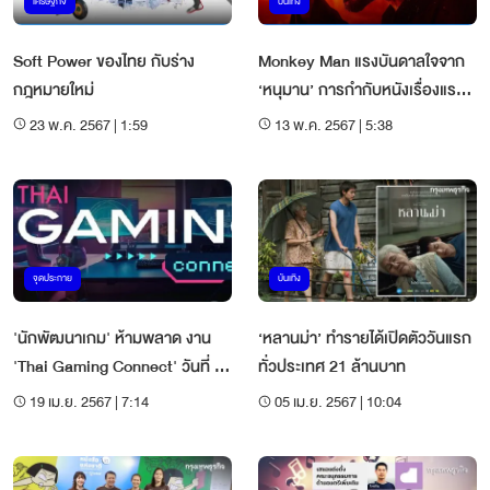
เศรษฐกิจ
บันเทิง
Soft Power ของไทย กับร่าง
Monkey Man แรงบันดาลใจจาก
กฎหมายใหม่
‘หนุมาน’ การกำกับหนังเรื่องแรก
ของ ‘เดฟ พาเทล’
23 พ.ค. 2567 | 1:59
13 พ.ค. 2567 | 5:38
จุดประกาย
บันเทิง
'นักพัฒนาเกม' ห้ามพลาด งาน
‘หลานม่า’ ทำรายได้เปิดตัววันแรก
'Thai Gaming Connect' วันที่ 21
ทั่วประเทศ 21 ล้านบาท
เม.ย. 67
19 เม.ย. 2567 | 7:14
05 เม.ย. 2567 | 10:04