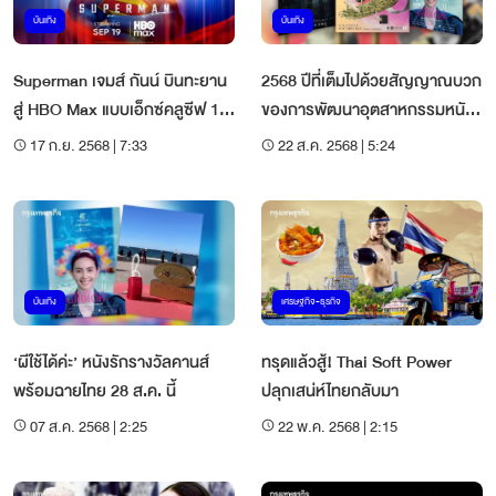
บันเทิง
บันเทิง
Superman เจมส์ กันน์ บินทะยาน
2568 ปีที่เต็มไปด้วยสัญญาณบวก
สู่ HBO Max แบบเอ็กซ์คลูซีฟ 19
ของการพัฒนาอุตสาหกรรมหนัง
ก.ย.
ไทย
17 ก.ย. 2568 | 7:33
22 ส.ค. 2568 | 5:24
บันเทิง
เศรษฐกิจ-ธุรกิจ
‘ผีใช้ได้ค่ะ’ หนังรักรางวัลคานส์
ทรุดแล้วสู้! Thai Soft Power
พร้อมฉายไทย 28 ส.ค. นี้
ปลุกเสน่ห์ไทยกลับมา
07 ส.ค. 2568 | 2:25
22 พ.ค. 2568 | 2:15