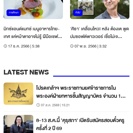
การศึกษา
ทั่วไป
มิกซ์แอนด์แมทช์ เมนูอาหารไทย-
'ศิธา' เคลื่อนไหว! หลัง ต้องเต พูด
เทศ แค่หน้าตาอาจไม่รู้ ฝีมือเชฟ
ปมซอฟต์พาวเวอร์ เชื่อไม่เจ
นศ.มทร.พระนคร
ตนาดิสเครดิต รบ.
17 ธ.ค. 2566 | 5:38
07 พ.ย. 2566 | 3:32
LATEST NEWS
โปรดเกล้าฯ พระราชทานยศข้าราชการใน
พระองค์ฝ่ายทหารชั้นสัญญาบัตร จำนวน 19
นาย
07 ส.ค. 2569 | 15:21
8–13 ส.ค.นี้ 'คุรุสภา' เปิดรับสมัครสอบตั๋วครู
ครั้งที่ 2 ปี 69