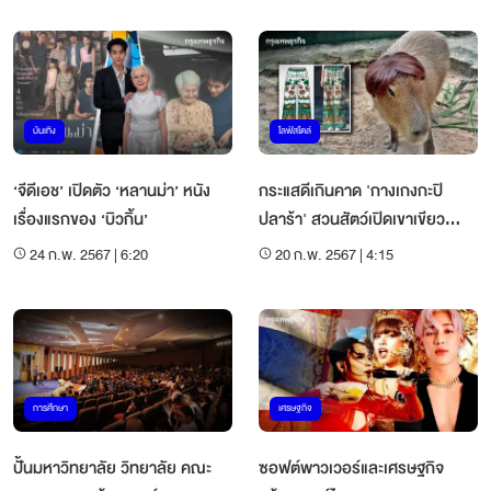
บันเทิง
ไลฟ์สไตล์
‘จีดีเอช’ เปิดตัว ‘หลานม่า’ หนัง
กระแสดีเกินคาด 'กางเกงกะปิ
เรื่องแรกของ ‘บิวกิ้น’
ปลาร้า' สวนสัตว์เปิดเขาเขียว
ยอดสั่งจองถล่มทลาย
24 ก.พ. 2567 | 6:20
20 ก.พ. 2567 | 4:15
การศึกษา
เศรษฐกิจ
ปั้นมหาวิทยาลัย วิทยาลัย คณะ
ซอฟต์พาวเวอร์และเศรษฐกิจ