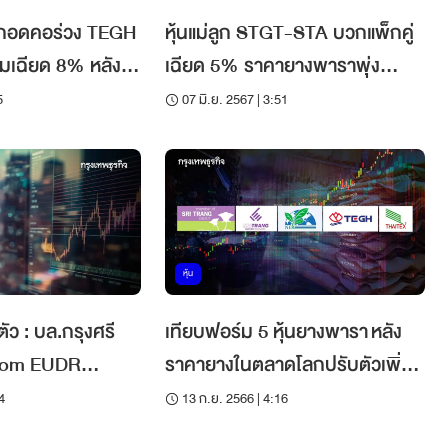
 กอดคอร่วง TEGH
หุ้นแม่ลูก STGT-STA บวกแพ็กคู่
ุ่มเฉียด 8% หลัง
เฉียด 5% ราคายางพาราพุ่ง
 EU ชะลอ EUDR
สูงสุดในรอบ 12 ปี
5
07 มิ.ย. 2567 | 3:51
หุ้น
ตัว : บล.กรุงศรี
เทียบฟอร์ม 5 หุ้นยางพารา หลัง
from EUDR
ราคายางในตลาดโลกปรับตัวเพิ่ม
nd
ขึ้น
4
13 ก.ย. 2566 | 4:16