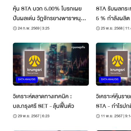
หุ้น STA บวก 5.00% โบรกเผย
STA รับผลกระท
ปันผลเด่น วัฏจักรยางพาราหนุน
5 % กำลังผลิต เน้นกระจา
ราคา
โรงงานอื่นเพื่อ
24 ก.พ. 2569 | 3:25
25 พ.ย. 2568 | 11
เนื่อง
DATA ANALYSIS
DATA ANALYSIS
วิเคราะห์ตลาดทางเทคนิค :
วิเคราะห์หุ้นราย
บล.กรุงศรี SET - ลุ้นฟื้นตัว
STA - กำไรปกติ
เราและตลาดคา
29 พ.ย. 2567 | 6:23
11 พ.ย. 2567 | 9:1