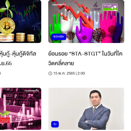
BIZWEEK
กู้-หุ้นกู้ดิจิทัล
ย้อนรอย “STA-STGT” ในวันที่โค
ือนพ.ย.65
วิดคลี่คลาย
6
15 พ.ค. 2565 | 2:00
หุ้น