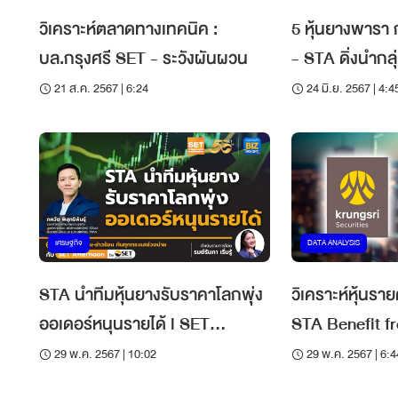
วิเคราะห์ตลาดทางเทคนิค :
5 หุ้นยางพารา
บล.กรุงศรี SET - ระวังผันผวน
- STA ดิ่งนำกล
สหรัฐฯ เลื่อน
21 ส.ค. 2567 | 6:24
24 มิ.ย. 2567 | 4:4
เศรษฐกิจ
DATA ANALYSIS
STA นำทีมหุ้นยางรับราคาโลกพุ่ง
วิเคราะห์หุ้นราย
ออเดอร์หนุนรายได้ l SET
STA Benefit 
Afternoon l 29 พ.ค. 67
rubber dema
29 พ.ค. 2567 | 10:02
29 พ.ค. 2567 | 6:4