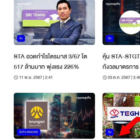
หุ้น
หุ้น
STA อวดกำไรไตรมาส 3/67 โต
หุ้น STA-STGT 
517 ล้านบาท พุ่งแรง 226%
กังวลมาตรการ EUDR 
ออกไปอีก 12 เด
11 พ.ย. 2567 | 2:41
03 ต.ค. 2567 | 3:4
DATA ANALYSIS
หุ้น