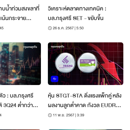
บน้ำท่วมสงขลาที่
วิเคราะห์ตลาดทางเทคนิค :
ย
บล.กรุงศรี SET - ขยับขึ้น
ส่งมอบสินค้าได้ต่อ
:45
26 ธ.ค. 2567 | 5:50
หุ้น
ตัว : บล.กรุงศรี
หุ้น STGT-STA ดิ่งแรงแพ็กคู่ หลัง
 3Q24 ต่ำกว่าที่
ผลงานลูกต่ำคาด กังวล EUDR
ด
ล่าช้า ไม่แน่นอน
4
11 พ.ย. 2567 | 3:39