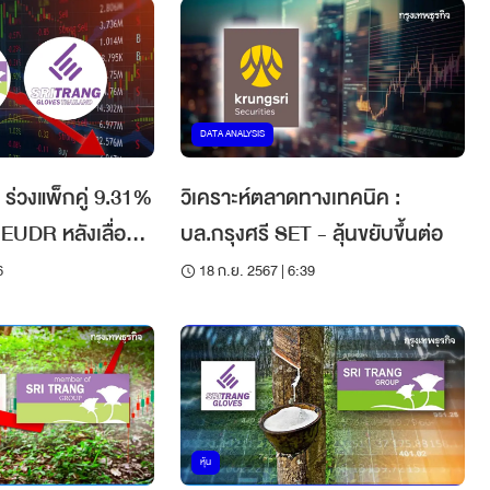
DATA ANALYSIS
ร่วงแพ็กคู่ 9.31%
วิเคราะห์ตลาดทางเทคนิค :
หลังเลื่อน
บล.กรุงศรี SET - ลุ้นขยับขึ้นต่อ
ือน
6
18 ก.ย. 2567 | 6:39
หุ้น