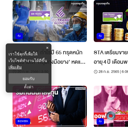
หุ้น
หุ้น
×
STA-STGT กำไรปี 65 ทรุดหนัก
STA เตรียมขายหุ้น
เราใช้คุกกี้เพื่อให้
หลังรายได้ ‘กลุ่มถุงมือยาง’ หดแรง
อายุ 4 ปี เด
เว็บไซต์ทำงานได้ดีขึ้น
เพิ่มเติม
แต่พร้อมใจปันผล
20 ก.พ. 2566 | 3:50
28 ก.ย. 2565 | 6:0
ยอมรับ
ตั้งค่า
BIZWEEK
หุ้น