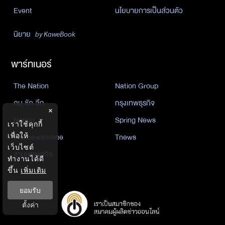
Event
นโยบายการเป็นส่วนตัว
นิยาย
by KaweBook
พาร์ทเนอร์
The Nation
Nation Group
คม ชัด ลึก
กรุงเทพธุรกิจ
×
Nation
Spring News
เราใช้คุกกี้
Thainewsonline
Tnews
เพื่อให้
เว็บไซต์
ฐานเศรษฐกิจ
ทำงานได้ดี
ขึ้น
เพิ่มเติม
ยอมรับ
ตั้งค่า