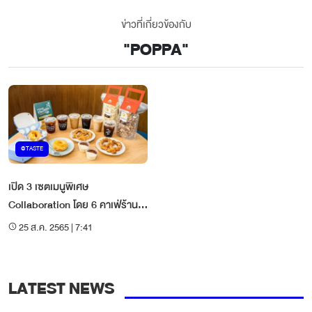
ข่าวที่เกี่ยวข้องกับ
"
POPPA
"
@TASTE
เปิด 3 เซตเมนูพิเศษ
Collaboration โดย 6 คาเฟ่ร้าน
ดังขวัญใจวัยรุ่นบน Grab Food
25 ส.ค. 2565 | 7:41
LATEST NEWS