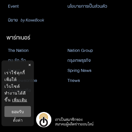
Event
นโยบายการเป็นส่วนตัว
นิยาย
by KaweBook
พาร์ทเนอร์
The Nation
Nation Group
คม ชัด ลึก
กรุงเทพธุรกิจ
×
Nation
Spring News
เราใช้คุกกี้
Thainewsonline
Tnews
เพื่อให้
เว็บไซต์
ฐานเศรษฐกิจ
ทำงานได้ดี
ขึ้น
เพิ่มเติม
ยอมรับ
ตั้งค่า