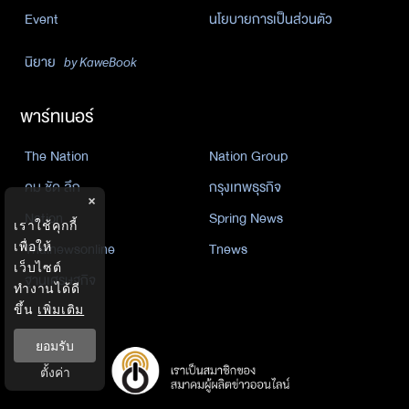
Event
นโยบายการเป็นส่วนตัว
นิยาย
by KaweBook
พาร์ทเนอร์
The Nation
Nation Group
คม ชัด ลึก
กรุงเทพธุรกิจ
×
Nation
Spring News
เราใช้คุกกี้
Thainewsonline
Tnews
เพื่อให้
เว็บไซต์
ฐานเศรษฐกิจ
ทำงานได้ดี
ขึ้น
เพิ่มเติม
ยอมรับ
ตั้งค่า