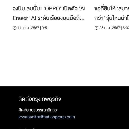
วงปุ๊บ ลบปั๊บ! 'OPPO' เปิดตัว 'AI
ขอที่ยืนให้ ‘สม
Eraser' AI ระดับเรือธงบนมือถือ
กว่า’ รุ่นไหนน่
ราคาหมื่นต้น
มังกรทอง
11 เม.ย. 2567 | 9:51
25 ม.ค. 2567 | 6:0
ติดต่อกรุงเทพธุรกิจ
ติดต่อกองบรรณาธิการ
ktwebeditor@nationgroup.com