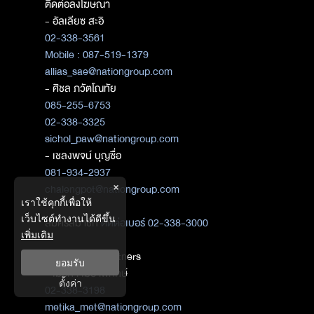
ติดต่อลงโฆษณา
- อัลเลียซ สะอิ
02-338-3561
Mobile : 087-519-1379
allias_sae@nationgroup.com
- ศิชล ภวัตโณทัย
085-255-6753
02-338-3325
sichol_paw@nationgroup.com
- เชลงพจน์ บุญซื่อ
081-934-2937
×
chalengpot@nationgroup.com
เราใช้คุกกี้เพื่อให้
เว็บไซต์ทำงานได้ดีขึ้น
สมัครสมาชิก
ติดต่อเบอร์ 02-338-3000
เพิ่มเติม
ติดต่อ Media Partners
ยอมรับ
- เมธิกา เมธาพิทักษ์
ตั้งค่า
02-338-3198
metika_met@nationgroup.com