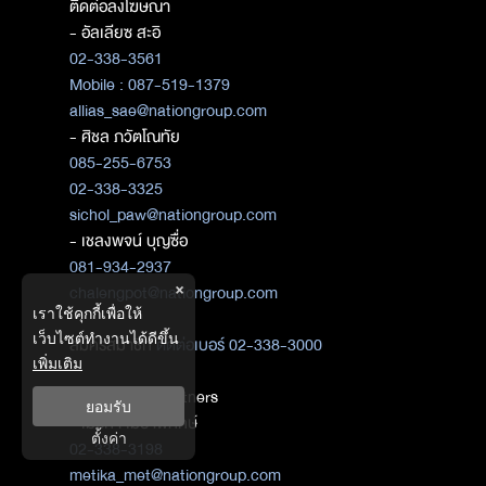
ติดต่อลงโฆษณา
- อัลเลียซ สะอิ
02-338-3561
Mobile : 087-519-1379
allias_sae@nationgroup.com
- ศิชล ภวัตโณทัย
085-255-6753
02-338-3325
sichol_paw@nationgroup.com
- เชลงพจน์ บุญซื่อ
081-934-2937
×
chalengpot@nationgroup.com
เราใช้คุกกี้เพื่อให้
เว็บไซต์ทำงานได้ดีขึ้น
สมัครสมาชิก
ติดต่อเบอร์ 02-338-3000
เพิ่มเติม
ติดต่อ Media Partners
ยอมรับ
- เมธิกา เมธาพิทักษ์
ตั้งค่า
02-338-3198
metika_met@nationgroup.com